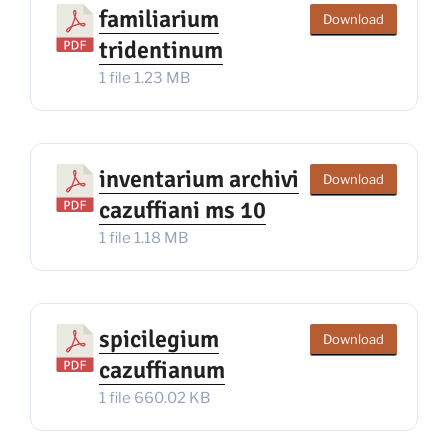
familiarium
Download
tridentinum
1 file
1.23 MB
inventarium archivi
Download
cazuffiani ms 10
1 file
1.18 MB
spicilegium
Download
cazuffianum
1 file
660.02 KB