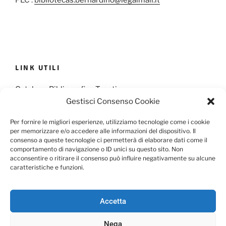
PEC :
bibliotecas.bernardino@legalmail.it
LINK UTILI
Catalogo Bibliografico Trentino
Gestisci Consenso Cookie
Provincia Francescana S. Antonio
Per fornire le migliori esperienze, utilizziamo tecnologie come i cookie
per memorizzare e/o accedere alle informazioni del dispositivo. Il
consenso a queste tecnologie ci permetterà di elaborare dati come il
comportamento di navigazione o ID unici su questo sito. Non
Cookie Policy
Privacy Policy
acconsentire o ritirare il consenso può influire negativamente su alcune
caratteristiche e funzioni.
Scarica il Modulo per l'Informativa Privacy
Accetta
Nega