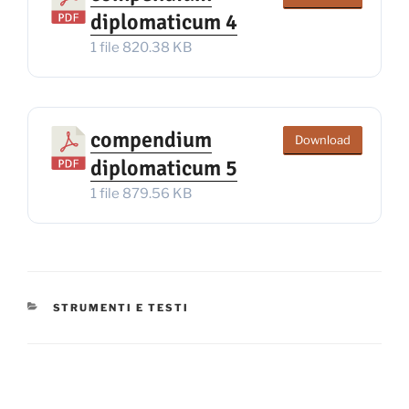
diplomaticum 4
1 file
820.38 KB
compendium
Download
diplomaticum 5
1 file
879.56 KB
CATEGORIE
STRUMENTI E TESTI
Navigazione