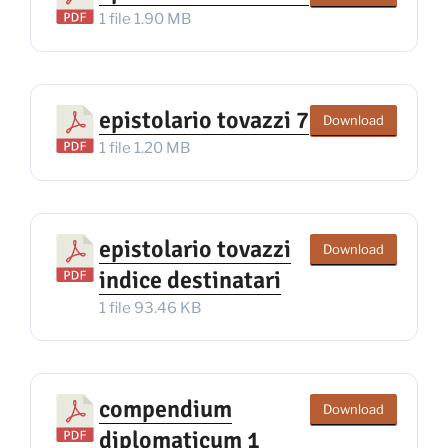
1 file
1.90 MB
epistolario tovazzi 7
Download
1 file
1.20 MB
epistolario tovazzi
Download
indice destinatari
1 file
93.46 KB
compendium
Download
diplomaticum 1