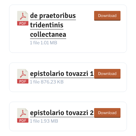
de praetoribus
Download
tridentinis
collectanea
1 file
1.01 MB
epistolario tovazzi 1
Download
1 file
876.23 KB
epistolario tovazzi 2
Download
1 file
1.93 MB