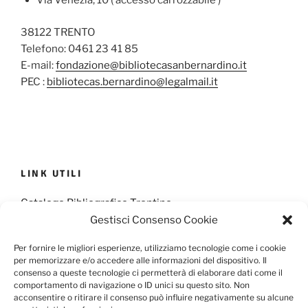
Via Venezia, 10 ( accesso carrozzabile )
38122 TRENTO
Telefono: 0461 23 41 85
E-mail:
fondazione@bibliotecasanbernardino.it
PEC :
bibliotecas.bernardino@legalmail.it
LINK UTILI
Catalogo Bibliografico Trentino
Gestisci Consenso Cookie
Provincia Francescana S. Antonio
Per fornire le migliori esperienze, utilizziamo tecnologie come i cookie
per memorizzare e/o accedere alle informazioni del dispositivo. Il
consenso a queste tecnologie ci permetterà di elaborare dati come il
comportamento di navigazione o ID unici su questo sito. Non
Cookie Policy
Privacy Policy
acconsentire o ritirare il consenso può influire negativamente su alcune