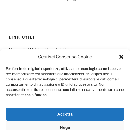
LINK UTILI
Catalogo Bibliografico Trentino
Gestisci Consenso Cookie
Provincia Francescana S. Antonio
Per fornire le migliori esperienze, utilizziamo tecnologie come i cookie
per memorizzare e/o accedere alle informazioni del dispositivo. Il
consenso a queste tecnologie ci permetterà di elaborare dati come il
comportamento di navigazione o ID unici su questo sito. Non
Cookie Policy
Privacy Policy
acconsentire o ritirare il consenso può influire negativamente su alcune
caratteristiche e funzioni.
Scarica il Modulo per l'Informativa Privacy
Accetta
Nega