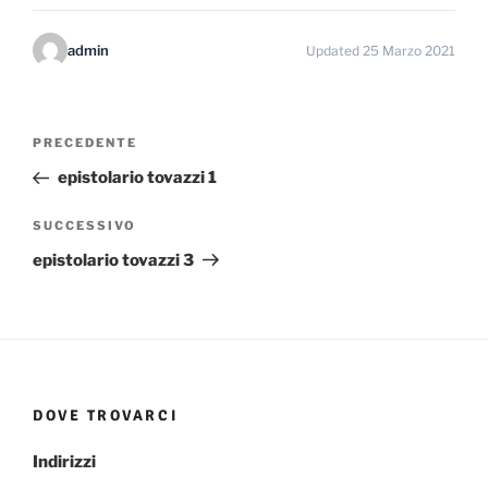
admin
Updated 25 Marzo 2021
Navigazione
Articolo
PRECEDENTE
articoli
precedente:
epistolario tovazzi 1
Articolo
SUCCESSIVO
successivo
epistolario tovazzi 3
DOVE TROVARCI
Indirizzi