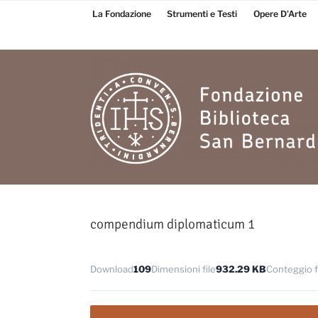
Salta
La Fondazione
Strumenti e Testi
Opere D’Arte
al
contenuto
Fondazione
Biblioteca San
compendium diplomaticum 1
Bernardino
Download
109
Dimensioni file
932.29 KB
Conteggio f