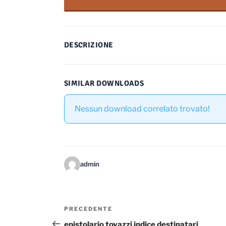
DESCRIZIONE
SIMILAR DOWNLOADS
Nessun download correlato trovato!
admin
Navigazione
Articolo
PRECEDENTE
articoli
precedente:
epistolario tovazzi indice destinatari