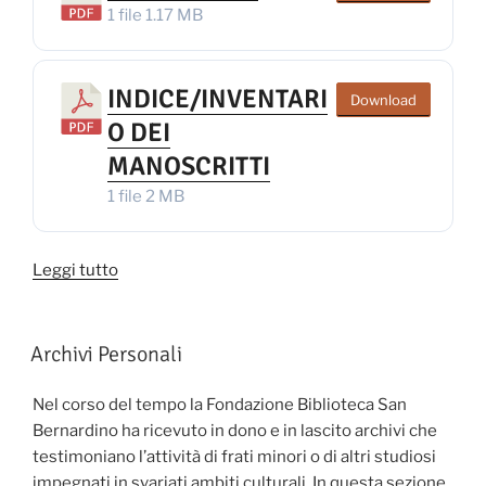
1 file
1.17 MB
INDICE/INVENTARI
Download
O DEI
MANOSCRITTI
1 file
2 MB
“Manoscritti
Leggi tutto
e
Pergamene”
Archivi Personali
Nel corso del tempo la Fondazione Biblioteca San
Bernardino ha ricevuto in dono e in lascito archivi che
testimoniano l’attività di frati minori o di altri studiosi
impegnati in svariati ambiti culturali. In questa sezione