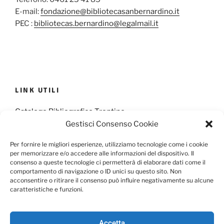
E-mail:
fondazione@bibliotecasanbernardino.it
PEC :
bibliotecas.bernardino@legalmail.it
LINK UTILI
Catalogo Bibliografico Trentino
Gestisci Consenso Cookie
Provincia Francescana S. Antonio
Per fornire le migliori esperienze, utilizziamo tecnologie come i cookie
per memorizzare e/o accedere alle informazioni del dispositivo. Il
consenso a queste tecnologie ci permetterà di elaborare dati come il
comportamento di navigazione o ID unici su questo sito. Non
Cookie Policy
Privacy Policy
acconsentire o ritirare il consenso può influire negativamente su alcune
caratteristiche e funzioni.
Scarica il Modulo per l'Informativa Privacy
Accetta