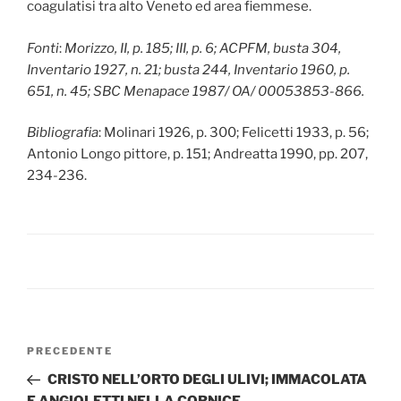
coagulatisi tra alto Veneto ed area fiemmese.
Fonti
:
Morizzo, II, p. 185; III, p. 6; ACPFM, busta 304,
Inventario 1927, n. 21; busta 244, Inventario 1960, p.
651, n. 45; SBC Menapace 1987/ OA/ 00053853-866.
Bibliografia
: Molinari 1926, p. 300; Felicetti 1933, p. 56;
Antonio Longo pittore, p. 151; Andreatta 1990, pp. 207,
234-236.
Navigazione
Articolo
PRECEDENTE
articoli
precedente:
CRISTO NELL’ORTO DEGLI ULIVI; IMMACOLATA
E ANGIOLETTI NELLA CORNICE