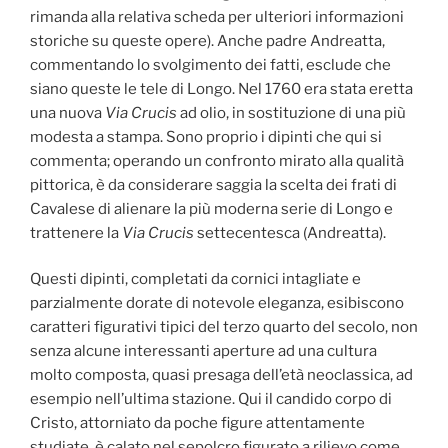
rimanda alla relativa scheda per ulteriori informazioni
storiche su queste opere). Anche padre Andreatta,
commentando lo svolgimento dei fatti, esclude che
siano queste le tele di Longo. Nel 1760 era stata eretta
una nuova
Via Crucis
ad olio, in sostituzione di una più
modesta a stampa. Sono proprio i dipinti che qui si
commenta; operando un confronto mirato alla qualità
pittorica, è da considerare saggia la scelta dei frati di
Cavalese di alienare la più moderna serie di Longo e
trattenere la
Via Crucis
settecentesca (Andreatta).
Questi dipinti, completati da cornici intagliate e
parzialmente dorate di notevole eleganza, esibiscono
caratteri figurativi tipici del terzo quarto del secolo, non
senza alcune interessanti aperture ad una cultura
molto composta, quasi presaga dell’età neoclassica, ad
esempio nell’ultima stazione. Qui il candido corpo di
Cristo, attorniato da poche figure attentamente
studiate, è calato nel sepolcro figurato a rilievo come