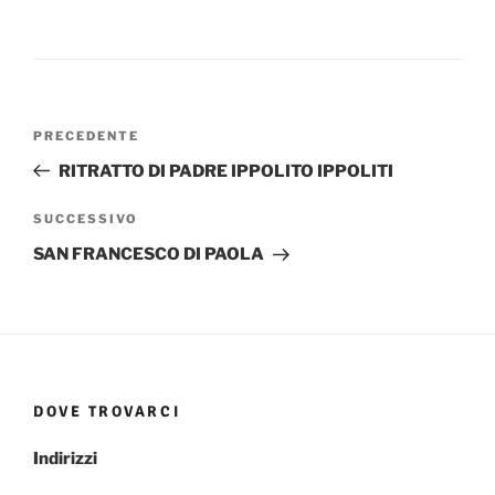
Navigazione
Articolo
PRECEDENTE
articoli
precedente:
RITRATTO DI PADRE IPPOLITO IPPOLITI
Articolo
SUCCESSIVO
successivo
SAN FRANCESCO DI PAOLA
DOVE TROVARCI
Indirizzi