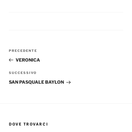
Navigazione
Articolo
PRECEDENTE
articoli
precedente:
VERONICA
Articolo
SUCCESSIVO
successivo
SAN PASQUALE BAYLON
DOVE TROVARCI