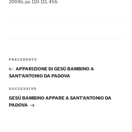
2004b, pp. 110-111, 456.
Navigazione
Articolo
PRECEDENTE
articoli
precedente:
APPARIZIONE DI GESÙ BAMBINO A
SANT’ANTONIO DA PADOVA
Articolo
SUCCESSIVO
successivo
GESÙ BAMBINO APPARE A SANT’ANTONIO DA
PADOVA