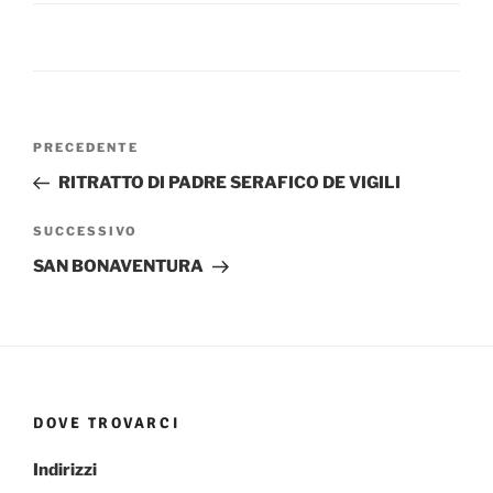
Navigazione
Articolo
PRECEDENTE
articoli
precedente:
RITRATTO DI PADRE SERAFICO DE VIGILI
Articolo
SUCCESSIVO
successivo
SAN BONAVENTURA
DOVE TROVARCI
Indirizzi