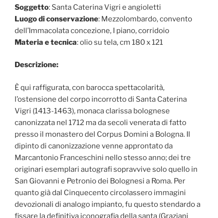
Soggetto
: Santa Caterina Vigri e angioletti
Luogo di conservazione
: Mezzolombardo, convento
dell’Immacolata concezione, I piano, corridoio
Materia e tecnica
: olio su tela, cm 180 x 121
Descrizione:
È qui raffigurata, con barocca spettacolarità,
l’ostensione del corpo incorrotto di Santa Caterina
Vigri (1413-1463), monaca clarissa bolognese
canonizzata nel 1712 ma da secoli venerata di fatto
presso il monastero del Corpus Domini a Bologna. Il
dipinto di canonizzazione venne approntato da
Marcantonio Franceschini nello stesso anno; dei tre
originari esemplari autografi sopravvive solo quello in
San Giovanni e Petronio dei Bolognesi a Roma. Per
quanto già dal Cinquecento circolassero immagini
devozionali di analogo impianto, fu questo stendardo a
fissare la definitiva iconografia della santa (Graziani