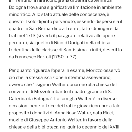
In Trentino la rara iconografia di Santa Caterina da
Bologna trova una significativa limitazione in ambiente
minoritico. Allo stato attuale delle conoscenze, è
questo il solo dipinto pervenuto, essendo dispersi sia il
quadro in San Bernardino a Trento, fatto dipingere dai
frati nel 1713 (si veda il paragrafo relativo alle opere
perdute), sia quello di Nicolò Dorigati nella chiesa
tridentina delle clarisse di Santissima Trinità, descritto
da Francesco Bartoli (1780, p. 77).
Per quanto riguarda l’opera in esame, Morizzo osservò
ciò che la stessa iscrizione e stemma asseverano,
ovvero che “I signori Walter donarono alla chiesa del
convento di Mezzolombardo il quadro grande di S.
Caterina da Bologna”. La famiglia Walter è in diverse
occasioni benefattrice dei frati e giova ricordare a tale
proposito i donativi di Anna Rosa Walter, nata Ricci,
moglie di Giuseppe Antonio Walter, in favore della
chiesa e della biblioteca, nel quinto decennio del XVIII