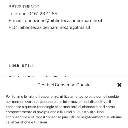
38122 TRENTO
Telefono: 0461 23 41 85
E-mail:
fondazione@bibliotecasanbernardino.it
PEC :
bibliotecas.bernardino@legalmail.it
LINK UTILI
Catalogo Bibliografico Trentino
Gestisci Consenso Cookie
Provincia Francescana S. Antonio
Per fornire le migliori esperienze, utilizziamo tecnologie come i cookie
per memorizzare e/o accedere alle informazioni del dispositivo. Il
consenso a queste tecnologie ci permetterà di elaborare dati come il
comportamento di navigazione o ID unici su questo sito. Non
Cookie Policy
Privacy Policy
acconsentire o ritirare il consenso può influire negativamente su alcune
caratteristiche e funzioni.