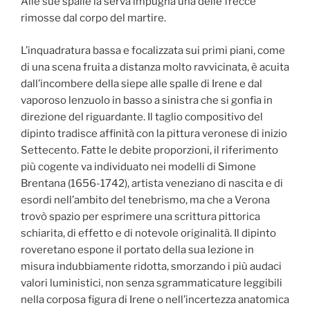
Alle sue spalle la serva impugna una delle frecce
rimosse dal corpo del martire.
L’inquadratura bassa e focalizzata sui primi piani, come
di una scena fruita a distanza molto ravvicinata, è acuita
dall’incombere della siepe alle spalle di Irene e dal
vaporoso lenzuolo in basso a sinistra che si gonfia in
direzione del riguardante. Il taglio compositivo del
dipinto tradisce affinità con la pittura veronese di inizio
Settecento. Fatte le debite proporzioni, il riferimento
più cogente va individuato nei modelli di Simone
Brentana (1656-1742), artista veneziano di nascita e di
esordi nell’ambito del tenebrismo, ma che a Verona
trovò spazio per esprimere una scrittura pittorica
schiarita, di effetto e di notevole originalità. Il dipinto
roveretano espone il portato della sua lezione in
misura indubbiamente ridotta, smorzando i più audaci
valori luministici, non senza sgrammaticature leggibili
nella corposa figura di Irene o nell’incertezza anatomica