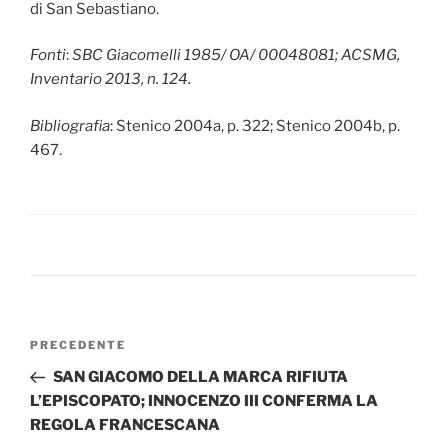
di San Sebastiano.
Fonti
:
SBC Giacomelli 1985/ OA/ 00048081; ACSMG,
Inventario 2013, n. 124.
Bibliografia
: Stenico 2004a, p. 322; Stenico 2004b, p.
467.
Navigazione
Articolo
PRECEDENTE
articoli
precedente:
SAN GIACOMO DELLA MARCA RIFIUTA
L’EPISCOPATO; INNOCENZO III CONFERMA LA
REGOLA FRANCESCANA