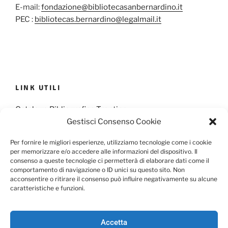
E-mail:
fondazione@bibliotecasanbernardino.it
PEC :
bibliotecas.bernardino@legalmail.it
LINK UTILI
Catalogo Bibliografico Trentino
Gestisci Consenso Cookie
Provincia Francescana S. Antonio
Per fornire le migliori esperienze, utilizziamo tecnologie come i cookie
per memorizzare e/o accedere alle informazioni del dispositivo. Il
consenso a queste tecnologie ci permetterà di elaborare dati come il
comportamento di navigazione o ID unici su questo sito. Non
Cookie Policy
Privacy Policy
acconsentire o ritirare il consenso può influire negativamente su alcune
caratteristiche e funzioni.
Scarica il Modulo per l'Informativa Privacy
Accetta