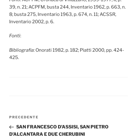
39, n. 21; ACPFM, busta 244, Inventario 1962, p. 663, n.
8; busta 275, Inventario 1963, p. 674, n. 11; ACSSR,
Inventario 2002, p. 6.
Fonti
:
Bibliografia
: Onorati 1982, p. 182; Piatti 2000, pp. 424-
425.
Navigazione
Articolo
PRECEDENTE
articoli
precedente:
SAN FRANCESCO D’ASSISI, SAN PIETRO
D’ALCANTARA E DUE CHERUBINI