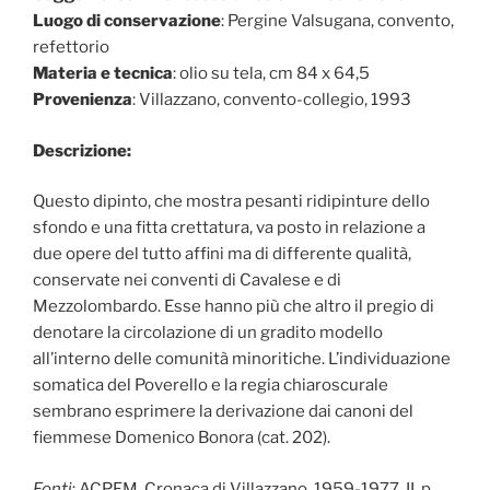
Luogo di conservazione
: Pergine Valsugana, convento,
refettorio
Materia e tecnica
: olio su tela, cm 84 x 64,5
Provenienza
: Villazzano, convento-collegio, 1993
Descrizione:
Questo dipinto, che mostra pesanti ridipinture dello
sfondo e una fitta crettatura, va posto in relazione a
due opere del tutto affini ma di differente qualità,
conservate nei conventi di Cavalese e di
Mezzolombardo. Esse hanno più che altro il pregio di
denotare la circolazione di un gradito modello
all’interno delle comunità minoritiche. L’individuazione
somatica del Poverello e la regia chiaroscurale
sembrano esprimere la derivazione dai canoni del
fiemmese Domenico Bonora (cat. 202).
Fonti
: ACPFM, Cronaca di Villazzano, 1959-1977, II, p.