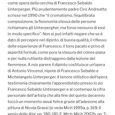
come opera della cerchia di Francesco Sebaldo
Unterperger. Più prudentemente padre Ciro Andreatta
scrisse nel 1990 che “il cromatismo, l’equilibrata
composizione, la fisionomia stessa delle persone
richiamano gli Unterpergher, ma forse nessuno di essi
in modo specifico”. Non si può infatti negare che se è
dato di percepire nel dipinto, di buona qualità, il riflesso
delle esperienze di Francesco, il tono pacato e privo di
asperità formali, come pure la stesura del colore piana
e per nulla rutilante distraggono dalla lezione del
fiemmese. A mio parere il dipinto costituisce un’opera
di Antonio Vincenzi, nipote di Francesco Sebaldo e
Michelangelo Unterperger. Il tenore stilistico dell’opera
testimonia chiaramente l’apprendistato presso lo zio
Francesco Sebaldo Unterperger e al contempo la cifra
personale dell’artista che alla fine del quinto decennio
toccò un momento assai felice grazie all’adesione alla
pittura di Nicola Grassi (si veda Mich 1995a, p. 169;
Il
genio delle Alpi
, pp. 180-181: E. Mich; Mich 2002b, pp. 7-