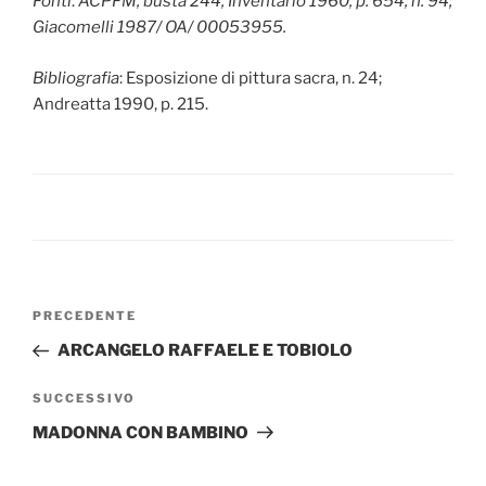
Fonti
:
ACPFM, busta 244, Inventario 1960, p. 654, n. 94;
Giacomelli 1987/ OA/ 00053955.
Bibliografia
: Esposizione di pittura sacra, n. 24;
Andreatta 1990, p. 215.
Navigazione
Articolo
PRECEDENTE
articoli
precedente:
ARCANGELO RAFFAELE E TOBIOLO
Articolo
SUCCESSIVO
successivo
MADONNA CON BAMBINO