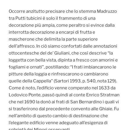
Occorre anzitutto precisare che lo stemma Madruzzo
tra Putti tubicini è solo il frammento di una
decorazione più ampia, come peraltro si evince dalla
interrotta decorazione a encarpi di frutta e
mascherone che delimita la parte superiore
dell’affresco. In ciò siamo confortati dalle annotazioni
ottocentesche del de’ Giuliani, che così descrive “la
loggetta con bella vista, dipinta a fresco con amorini e
fogliami e ornati”, postillando: “I frati imbiancarono le
pitture della loggia e rinfrescarono o cambiarono
quelle della Cappella” (Sartori 1993, p. 540, nota 129).
Come è noto, l’edificio venne comperato nel 1633 da
Lodovico Ponte, passò quindi al conte Enrico Stratman
che nel 1690 la donò ai frati di San Bernardino i quali vi
si trasferirono dal precedente convento alle Ghiaie. Fu
nell’ambito di questo cambio di destinazione che
l’elegante edificio venne adeguato all’esigenza di
sobrietà dei Minori osservanti.