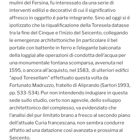
mulini del Fersina, fu interessato da una serie di
interventi edilizi e decorativi di cui il significativo
affresco in oggetto è parte integrante. Sino ad oggi si è
ipotizzato che la riqualificazione della Toresela datasse
tra la fine del Cinque e l’inizio del Seicento, collegando
le emergenze architettoniche (in particolare il bel
portale con battente in ferro e l’elegante balconata
della loggia) alle operazioni di condotta dell’acqua per
una monumentale fontana scomparsa, avvenuta nel
1595, o ancora all’acquisto, nel 1583, di ulteriori edifici
“apud Toresellam” effettuato questa volta da
Fortunato Madruzzo, fratello di Aliprando (Sartori 1993,
pp. 533-534). Pur non intendendo indugiare in questa
sede sullo studio, certo non agevole, dello sviluppo
architettonico del complesso, va evidenziato che
l’analisi del pur limitato brano a fresco al secondo piano
dell’attuale Curia francescana, non sembra condurre
affatto ad una datazione così avanzata e prossima al
Seicento.