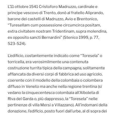
L’11 ottobre 1541 Cristoforo Madruzzo, cardinale e
principe vescovo di Trento, donò al fratello Aliprando,
barone dei castelli di Madruzzo, Avio e Brentonico,
“Turesellam cum possessione circumcirca positam,
extra civitatem nostram Tridentinam, supra molendina,
ex opposito sancti Bernardini” (Stenico 1999, p. 77,
523-524).
L’edificio, costantemente indicato come “Toresela” o
torricella, era verosimilmente una contenuta
costruzione turrita tipica della campagna, solitamente
affiancata da diversi corpi di fabbrica ad uso agricolo,
coerente con il modello della colombaia o colombera
diffuso in Veneto ma anche nella regione trentina (si
vedano la cinquecentesca colombaia all’Alboleta di
Riva del Garda o, più dappresso, la “Toresela” nelle
pertinenze di villa Mersi a Villazzano). All’indomani della
donazione, l’edificio, posto fuori dall’urbe, al di sopra dei