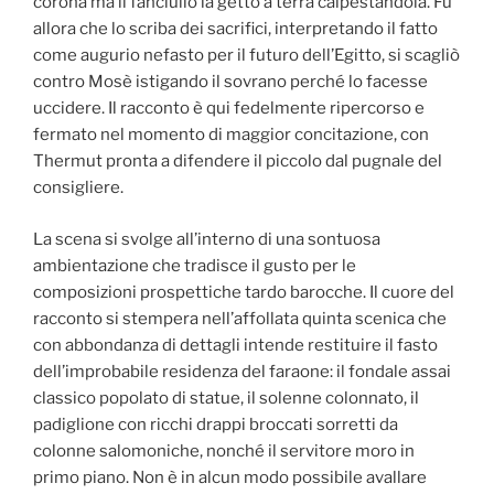
corona ma il fanciullo la gettò a terra calpestandola. Fu
allora che lo scriba dei sacrifici, interpretando il fatto
come augurio nefasto per il futuro dell’Egitto, si scagliò
contro Mosè istigando il sovrano perché lo facesse
uccidere. Il racconto è qui fedelmente ripercorso e
fermato nel momento di maggior concitazione, con
Thermut pronta a difendere il piccolo dal pugnale del
consigliere.
La scena si svolge all’interno di una sontuosa
ambientazione che tradisce il gusto per le
composizioni prospettiche tardo barocche. Il cuore del
racconto si stempera nell’affollata quinta scenica che
con abbondanza di dettagli intende restituire il fasto
dell’improbabile residenza del faraone: il fondale assai
classico popolato di statue, il solenne colonnato, il
padiglione con ricchi drappi broccati sorretti da
colonne salomoniche, nonché il servitore moro in
primo piano. Non è in alcun modo possibile avallare