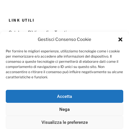
LINK UTILI
Catalogo Bibliografico Trentino
Gestisci Consenso Cookie
Provincia Francescana S. Antonio
Per fornire le migliori esperienze, utilizziamo tecnologie come i cookie
per memorizzare e/o accedere alle informazioni del dispositivo. Il
consenso a queste tecnologie ci permetterà di elaborare dati come il
comportamento di navigazione o ID unici su questo sito. Non
Cookie Policy
Privacy Policy
acconsentire o ritirare il consenso può influire negativamente su alcune
caratteristiche e funzioni.
Scarica il Modulo per l'Informativa Privacy
Accetta
Nega
Facebook
Email
Visualizza le preferenze