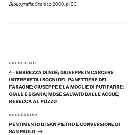
Bibliografia
: Stenico 2009, p. 86.
Navigazione
Articolo
PRECEDENTE
articoli
precedente:
EBBREZZA DI NOÈ; GIUSEPPE IN CARCERE
INTERPRETA I SOGNI DEL PANETTIERE DEL
FARAONE; GIUSEPPE E LA MOGLIE DI PUTIFARRE;
GIALE E SISARA; MOSÈ SALVATO DALLE ACQUE;
REBECCA AL POZZO
Articolo
SUCCESSIVO
successivo
PENTIMENTO DI SAN PIETRO E CONVERSIONE DI
SAN PAOLO