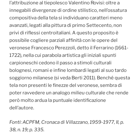
l’attribuzione al tiepolesco Valentino Rovisi: oltre a
innegabili divergenze di ordine stilistico, nell’ossatura
compositiva della tela si individuano caratteri meno
avanzati, legati alla pittura di primo Settecento, non
privi di riflessi centroitaliani. A questo proposito è
possibile cogliere parziali affinità con le opere del
veronese Francesco Perezzoli, detto il Ferrarino (1661-
1722), nella cui parabola artistica gli iniziali spunti
carpioneschi cedono il passo a stimoli culturali
bolognesi, romani e infine lombardi legati al suo tardo
soggiorno milanese (si veda Berti 2011). Benché questa
tela non presenti le finezze del veronese, sembra di
poter ravvedere un analogo
milieu
culturale che rende
però molto ardua la puntuale identificazione
dell’autore.
Fonti
:
ACPFM, Cronaca di Villazzano, 1959-1977, II, p.
38, n. 19; p. 335.