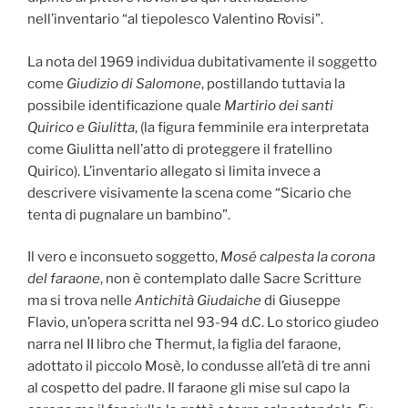
nell’inventario “al tiepolesco Valentino Rovisi”.
La nota del 1969 individua dubitativamente il soggetto
come
Giudizio di Salomone
, postillando tuttavia la
possibile identificazione quale
Martirio dei santi
Quirico e Giulitta
, (la figura femminile era interpretata
come Giulitta nell’atto di proteggere il fratellino
Quirico). L’inventario allegato si limita invece a
descrivere visivamente la scena come “Sicario che
tenta di pugnalare un bambino”.
Il vero e inconsueto soggetto,
Mosé calpesta la corona
del faraone
, non è contemplato dalle Sacre Scritture
ma si trova nelle
Antichità Giudaiche
di Giuseppe
Flavio, un’opera scritta nel 93-94 d.C. Lo storico giudeo
narra nel II libro che Thermut, la figlia del faraone,
adottato il piccolo Mosè, lo condusse all’età di tre anni
al cospetto del padre. Il faraone gli mise sul capo la