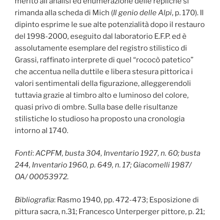
merito all’analisi ed enumerazione delle repliche si
rimanda alla scheda di Mich (
Il genio delle Alpi
, p. 170). Il
dipinto esprime le sue alte potenzialità dopo il restauro
del 1998-2000, eseguito dal laboratorio E.F.P. ed è
assolutamente esemplare del registro stilistico di
Grassi, raffinato interprete di quel “rococò patetico”
che accentua nella duttile e libera stesura pittorica i
valori sentimentali della figurazione, alleggerendoli
tuttavia grazie al timbro alto e luminoso del colore,
quasi privo di ombre. Sulla base delle risultanze
stilistiche lo studioso ha proposto una cronologia
intorno al 1740.
Fonti
:
ACPFM, busta 304, Inventario 1927, n. 60; busta
244, Inventario 1960, p. 649, n. 17; Giacomelli 1987/
OA/ 00053972.
Bibliografia
: Rasmo 1940, pp. 472-473; Esposizione di
pittura sacra, n.31; Francesco Unterperger pittore, p. 21;