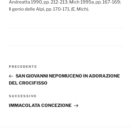
Andreatta 1990, pp. 212-213; Mich 1995a, pp. 167-169;
Il genio delle Alpi, pp. 170-171, (E. Mich).
Navigazione
Articolo
PRECEDENTE
articoli
precedente:
SAN GIOVANNI NEPOMUCENO IN ADORAZIONE
DEL CROCIFISSO
Articolo
SUCCESSIVO
successivo
IMMACOLATA CONCEZIONE