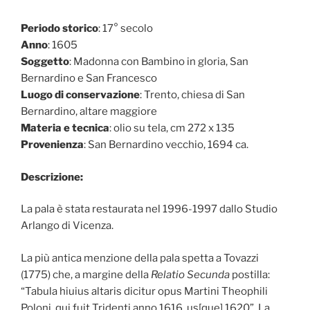
Periodo storico
: 17° secolo
Anno
: 1605
Soggetto
: Madonna con Bambino in gloria, San
Bernardino e San Francesco
Luogo di conservazione
: Trento, chiesa di San
Bernardino, altare maggiore
Materia e tecnica
: olio su tela, cm 272 x 135
Provenienza
: San Bernardino vecchio, 1694 ca.
Descrizione:
La pala è stata restaurata nel 1996-1997 dallo Studio
Arlango di Vicenza.
La più antica menzione della pala spetta a Tovazzi
(1775) che, a margine della
Relatio Secunda
postilla:
“Tabula hiuius altaris dicitur opus Martini Theophili
Poloni, qui fuit Tridenti anno 1616, us[que] 1620”. La