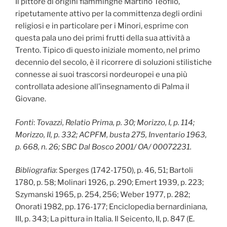
Il pittore di origini fiamminghe Martino Teofilo,
ripetutamente attivo per la committenza degli ordini
religiosi e in particolare per i Minori, esprime con
questa pala uno dei primi frutti della sua attività a
Trento. Tipico di questo iniziale momento, nel primo
decennio del secolo, è il ricorrere di soluzioni stilistiche
connesse ai suoi trascorsi nordeuropei e una più
controllata adesione all’insegnamento di Palma il
Giovane.
Fonti
:
Tovazzi, Relatio Prima, p. 30; Morizzo, I, p. 114;
Morizzo, II, p. 332; ACPFM, busta 275, Inventario 1963,
p. 668, n. 26; SBC Dal Bosco 2001/ OA/ 00072231.
Bibliografia
: Sperges (1742-1750), p. 46, 51; Bartoli
1780, p. 58; Molinari 1926, p. 290; Emert 1939, p. 223;
Szymanski 1965, p. 254, 256; Weber 1977, p. 282;
Onorati 1982, pp. 176-177; Enciclopedia bernardiniana,
III, p. 343; La pittura in Italia. Il Seicento, II, p. 847 (E.