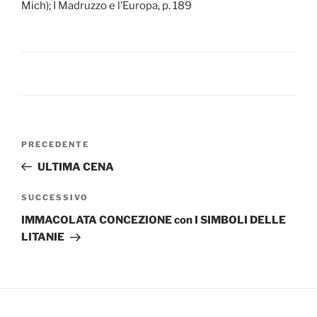
Mich); I Madruzzo e l’Europa, p. 189
Navigazione
Articolo
PRECEDENTE
articoli
precedente:
ULTIMA CENA
Articolo
SUCCESSIVO
successivo
IMMACOLATA CONCEZIONE con I SIMBOLI DELLE
LITANIE