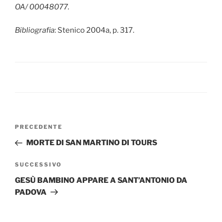
OA/ 00048077.
Bibliografia
: Stenico 2004a, p. 317.
Navigazione
Articolo
PRECEDENTE
articoli
precedente:
MORTE DI SAN MARTINO DI TOURS
Articolo
SUCCESSIVO
successivo
GESÙ BAMBINO APPARE A SANT’ANTONIO DA
PADOVA