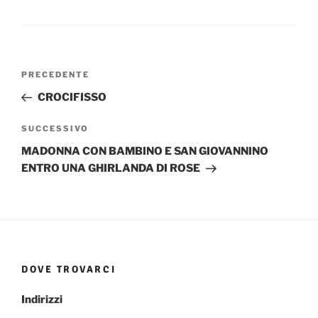
Navigazione
Articolo
PRECEDENTE
articoli
precedente:
CROCIFISSO
Articolo
SUCCESSIVO
successivo
MADONNA CON BAMBINO E SAN GIOVANNINO
ENTRO UNA GHIRLANDA DI ROSE
DOVE TROVARCI
Indirizzi