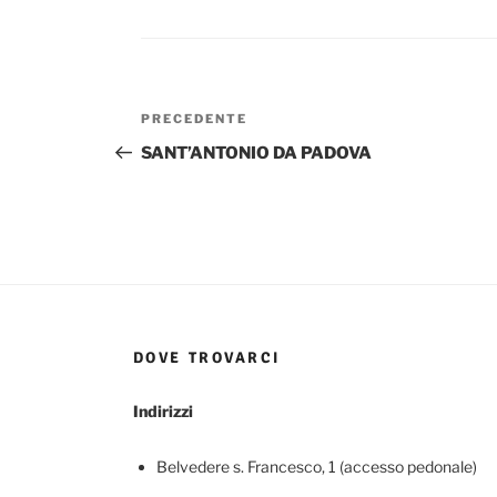
Navigazione
Articolo
PRECEDENTE
articoli
precedente:
SANT’ANTONIO DA PADOVA
DOVE TROVARCI
Indirizzi
Belvedere s. Francesco, 1 (accesso pedonale)