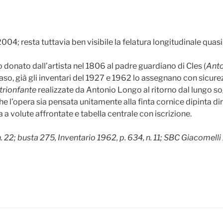
004; resta tuttavia ben visibile la felatura longitudinale quas
o donato dall’artista nel 1806 al padre guardiano di Cles (
Anto
o, già gli inventari del 1927 e 1962 lo assegnano con sicurezza
 trionfante
realizzate da Antonio Longo al ritorno dal lungo s
he l’opera sia pensata unitamente alla finta cornice dipinta d
 volute affrontate e tabella centrale con iscrizione.
 22; busta 275, Inventario 1962, p. 634, n. 11; SBC Giacome