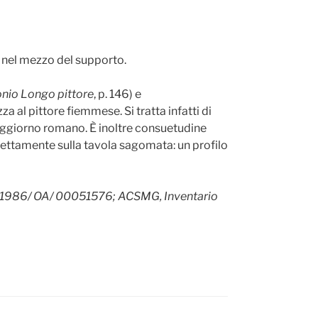
i nel mezzo del supporto.
nio Longo pittore
, p. 146) e
 al pittore fiemmese. Si tratta infatti di
oggiorno romano. È inoltre consuetudine
irettamente sulla tavola sagomata: un profilo
lli 1986/ OA/ 00051576; ACSMG, Inventario