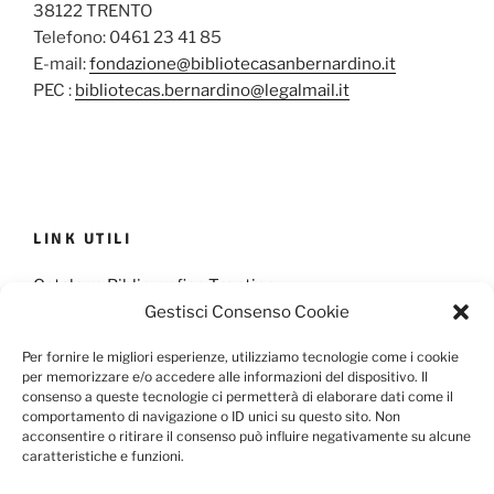
38122 TRENTO
Telefono: 0461 23 41 85
E-mail:
fondazione@bibliotecasanbernardino.it
PEC :
bibliotecas.bernardino@legalmail.it
LINK UTILI
Catalogo Bibliografico Trentino
Gestisci Consenso Cookie
Provincia Francescana S. Antonio
Per fornire le migliori esperienze, utilizziamo tecnologie come i cookie
per memorizzare e/o accedere alle informazioni del dispositivo. Il
consenso a queste tecnologie ci permetterà di elaborare dati come il
comportamento di navigazione o ID unici su questo sito. Non
Cookie Policy
Privacy Policy
acconsentire o ritirare il consenso può influire negativamente su alcune
caratteristiche e funzioni.
Scarica il Modulo per l'Informativa Privacy