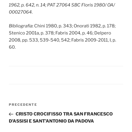
1962, p. 642, n. 14; PAT 27064 SBC Floris 1980/ OA/
00027064.
Bibliografia
: Chini 1980, p. 343; Onorati 1982, p. 178;
Stenico 2001a, p. 378; Fabris 2004, p. 46; Delpero
2008, pp. 533, 539-540, 542; Fabris 2009-2011, I, p.
60.
Navigazione
Articolo
PRECEDENTE
articoli
precedente:
CRISTO CROCIFISSO TRA SAN FRANCESCO
D’ASSISI E SANT’ANTONIO DA PADOVA