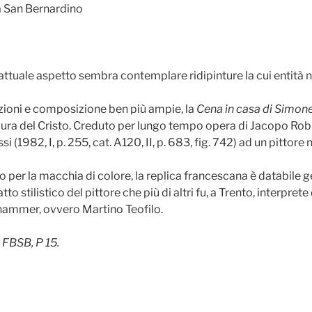
a San Bernardino
uo attuale aspetto sembra contemplare ridipinture la cui entità
orzioni e composizione ben più ampie, la
Cena in casa di Simon
 figura del Cristo. Creduto per lungo tempo opera di Jacopo Robust
 (1982, I, p. 255, cat. A120, II, p. 683, fig. 742) ad un pittor
o per la macchia di colore, la replica francescana è databile g
to stilistico del pittore che più di altri fu, a Trento, interpr
nhammer, ovvero Martino Teofilo.
FBSB, P 15.