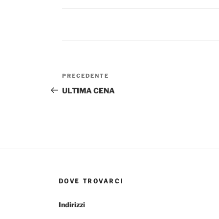
Navigazione
Articolo
PRECEDENTE
articoli
precedente:
ULTIMA CENA
DOVE TROVARCI
Indirizzi