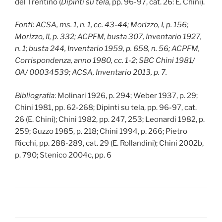
del Trentino (
Dipinti su tela
, pp. 96-97, cat. 26: E. Chini).
Fonti
:
ACSA, ms. 1, n. 1, cc. 43-44; Morizzo, I, p. 156;
Morizzo, II, p. 332; ACPFM, busta 307, Inventario 1927,
n. 1; busta 244, Inventario 1959, p. 658, n. 56; ACPFM,
Corrispondenza, anno 1980, cc. 1-2; SBC Chini 1981/
OA/ 00034539; ACSA, Inventario 2013, p. 7.
Bibliografia
: Molinari 1926, p. 294; Weber 1937, p. 29;
Chini 1981, pp. 62-268; Dipinti su tela, pp. 96-97, cat.
26 (E. Chini); Chini 1982, pp. 247, 253; Leonardi 1982, p.
259; Guzzo 1985, p. 218; Chini 1994, p. 266; Pietro
Ricchi, pp. 288-289, cat. 29 (E. Rollandini); Chini 2002b,
p. 790; Stenico 2004c, pp. 6