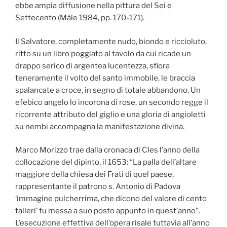
ebbe ampia diffusione nella pittura del Sei e
Settecento (Mâle 1984, pp. 170-171).
Il Salvatore, completamente nudo, biondo e riccioluto,
ritto su un libro poggiato al tavolo da cui ricade un
drappo serico di argentea lucentezza, sfiora
teneramente il volto del santo immobile, le braccia
spalancate a croce, in segno di totale abbandono. Un
efebico angelo lo incorona di rose, un secondo regge il
ricorrente attributo del giglio e una gloria di angioletti
su nembi accompagna la manifestazione divina.
Marco Morizzo trae dalla cronaca di Cles l’anno della
collocazione del dipinto, il 1653: “La palla dell’altare
maggiore della chiesa dei Frati di quel paese,
rappresentante il patrono s. Antonio di Padova
‘immagine pulcherrima, che dicono del valore di cento
talleri’ fu messa a suo posto appunto in quest’anno”.
L’esecuzione effettiva dell’opera risale tuttavia all’anno