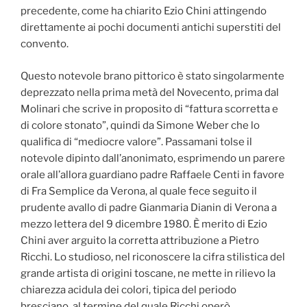
precedente, come ha chiarito Ezio Chini attingendo
direttamente ai pochi documenti antichi superstiti del
convento.
Questo notevole brano pittorico è stato singolarmente
deprezzato nella prima metà del Novecento, prima dal
Molinari che scrive in proposito di “fattura scorretta e
di colore stonato”, quindi da Simone Weber che lo
qualifica di “mediocre valore”. Passamani tolse il
notevole dipinto dall’anonimato, esprimendo un parere
orale all’allora guardiano padre Raffaele Centi in favore
di Fra Semplice da Verona, al quale fece seguito il
prudente avallo di padre Gianmaria Dianin di Verona a
mezzo lettera del 9 dicembre 1980. È merito di Ezio
Chini aver arguito la corretta attribuzione a Pietro
Ricchi. Lo studioso, nel riconoscere la cifra stilistica del
grande artista di origini toscane, ne mette in rilievo la
chiarezza acidula dei colori, tipica del periodo
bresciano, al termine del quale Ricchi operò