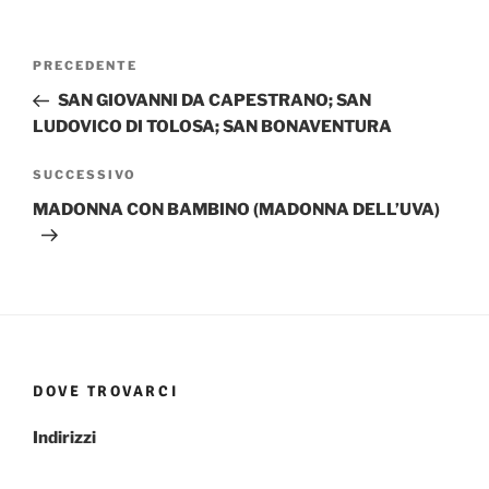
Navigazione
Articolo
PRECEDENTE
articoli
precedente:
SAN GIOVANNI DA CAPESTRANO; SAN
LUDOVICO DI TOLOSA; SAN BONAVENTURA
Articolo
SUCCESSIVO
successivo
MADONNA CON BAMBINO (MADONNA DELL’UVA)
DOVE TROVARCI
Indirizzi