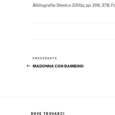
Bibliografia
: Stenico 2001a, pp. 198, 378; Fa
Navigazione
Articolo
PRECEDENTE
articoli
precedente:
MADONNA CON BAMBINO
DOVE TROVARCI