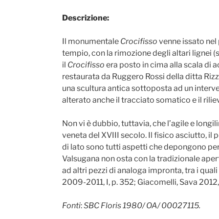
Descrizione:
Il monumentale
Crocifisso
venne issato nel 
tempio, con la rimozione degli altari ligne
il
Crocifisso
era posto in cima alla scala di
restaurata da Ruggero Rossi della ditta Rizzi
una scultura antica sottoposta ad un interv
alterato anche il tracciato somatico e il ril
Non vi è dubbio, tuttavia, che l’agile e long
veneta del XVIII secolo. Il fisico asciutto,
di lato sono tutti aspetti che depongono per
Valsugana non osta con la tradizionale apertura
ad altri pezzi di analoga impronta, tra i quali
2009-2011, I, p. 352; Giacomelli, Sava 2012
Fonti
:
SBC Floris 1980/ OA/ 00027115.