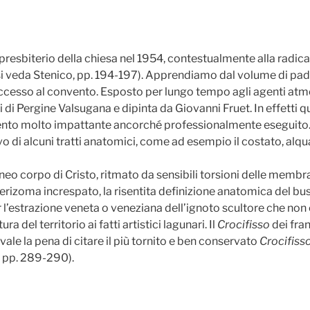
presbiterio della chiesa nel 1954, contestualmente alla radic
i (si veda Stenico, pp. 194-197). Apprendiamo dal volume di p
 accesso al convento. Esposto per lungo tempo agli agenti atm
 di Pergine Valsugana e dipinta da Giovanni Fruet. In effetti qu
ento molto impattante ancorché professionalmente eseguito. I
ievo di alcuni tratti anatomici, come ad esempio il costato, al
ilineo corpo di Cristo, ritmato da sensibili torsioni delle membr
 il perizoma increspato, la risentita definizione anatomica de
 l’estrazione veneta o veneziana dell’ignoto scultore che non è
 del territorio ai fatti artistici lagunari. Il
Crocifisso
dei fra
 vale la pena di citare il più tornito e ben conservato
Crocifiss
, pp. 289-290).