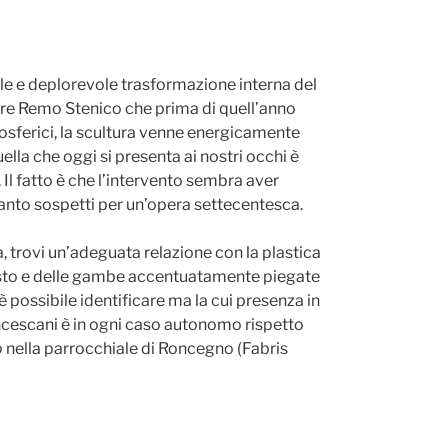
ale e deplorevole trasformazione interna del
adre Remo Stenico che prima di quell’anno
osferici, la scultura venne energicamente
ella che oggi si presenta ai nostri occhi è
l fatto è che l’intervento sembra aver
quanto sospetti per un’opera settecentesca.
a, trovi un’adeguata relazione con la plastica
l busto e delle gambe accentuatamente piegate
 possibile identificare ma la cui presenza in
ncescani è in ogni caso autonomo rispetto
o
nella parrocchiale di Roncegno (Fabris