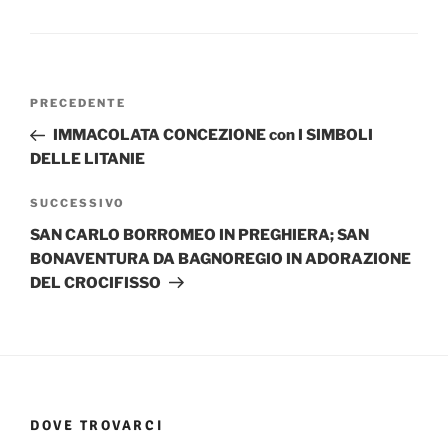
Navigazione
Articolo
PRECEDENTE
articoli
precedente:
IMMACOLATA CONCEZIONE con I SIMBOLI
DELLE LITANIE
Articolo
SUCCESSIVO
successivo
SAN CARLO BORROMEO IN PREGHIERA; SAN
BONAVENTURA DA BAGNOREGIO IN ADORAZIONE
DEL CROCIFISSO
DOVE TROVARCI