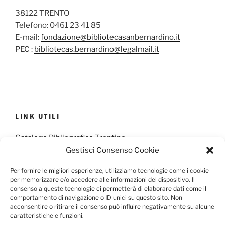
38122 TRENTO
Telefono: 0461 23 41 85
E-mail:
fondazione@bibliotecasanbernardino.it
PEC :
bibliotecas.bernardino@legalmail.it
LINK UTILI
Catalogo Bibliografico Trentino
Gestisci Consenso Cookie
Provincia Francescana S. Antonio
Per fornire le migliori esperienze, utilizziamo tecnologie come i cookie
per memorizzare e/o accedere alle informazioni del dispositivo. Il
consenso a queste tecnologie ci permetterà di elaborare dati come il
comportamento di navigazione o ID unici su questo sito. Non
Cookie Policy
Privacy Policy
acconsentire o ritirare il consenso può influire negativamente su alcune
caratteristiche e funzioni.