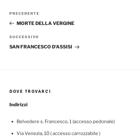
Navigazione
Articolo
PRECEDENTE
articoli
precedente:
MORTE DELLA VERGINE
Articolo
SUCCESSIVO
successivo
SAN FRANCESCO D’ASSISI
DOVE TROVARCI
Indirizzi
Belvedere s. Francesco, 1 (accesso pedonale)
Via Venezia, 10 ( accesso carrozzabile )