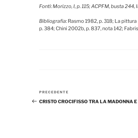
Fonti
:
Morizzo, I, p. 115; ACPFM, busta 244,
Bibliografia
: Rasmo 1982, p. 318; La pittura i
p. 384; Chini 2002b, p. 837, nota 142; Fabris
Navigazione
Articolo
PRECEDENTE
articoli
precedente:
CRISTO CROCIFISSO TRA LA MADONNA E