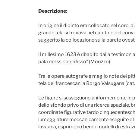
Descrizione:
In origine il dipinto era collocato nel coro, 
grande tela si trovava nel capitolo del conv
suggerito la collocazione sulla parete ovest 
Il millesimo 1623 è ribadito dalla testimonia
pala del ss. Crocifisso” (Morizzo).
Tra le opere autografe e meglio note del pit
tela dei francescani a Borgo Valsugana (cat. 
Le figure si susseguono uniformemente in p
dello sfondo privo di una ricerca spaziale, 
coordinate figurative tardo cinquecentesche 
lumeggiature meccanicamente eseguite e le 
lavagna, esprimono bene i modelli di estrazio