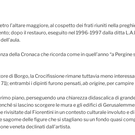
dietro l’altare maggiore, al cospetto dei frati riuniti nella pre
ento; dopo il restauro, eseguito nel 1996-1997 dalla ditta L.A
dell’aula.
nza della Cronaca che ricorda come in quell’anno “a Pergine si 
tore di Borgo, la Crocifissione rimane tuttavia meno interessan
71); entrambi i dipinti furono pensati,
ab origine
, per campire 
rimo piano, perseguendo una chiarezza didascalica di grande
benché si lascino scorgere le mura e gli edifici di Gerusalemm
rivisitate dal Fiorentini in un contesto culturale involuto e d
sagome delle figure che si stagliano su un fondo quasi comp
ne veneta declinati dall’artista.