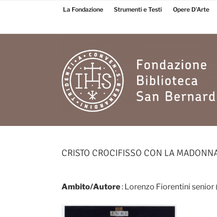
Salta
La Fondazione
Strumenti e Testi
Opere D’Arte
al
contenuto
Fondazione
Biblioteca San
CRISTO CROCIFISSO CON LA MADONNA
Bernardino
Ambito/Autore
: Lorenzo Fiorentini senio