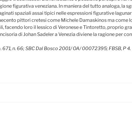
agione figurativa veneziana. In maniera del tutto analoga, la
inati spaziali assai tipici nelle espressioni figurative lagunar
quecento pittori cretesi come Michele Damaskinos ma come l
i, facendo loro il lessico di Veronese e Tintoretto, proprio gr
ncisoria di Johan Sadeler a Venezia diviene la ragione per coniu
. 671, n. 66; SBC Dal Bosco 2001/ OA/ 00072395; FBSB, P 4.