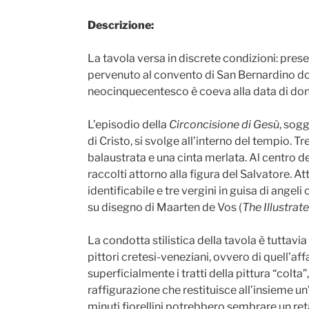
Descrizione:
La tavola versa in discrete condizioni: prese
pervenuto al convento di San Bernardino dop
neocinquecentesco è coeva alla data di do
L’episodio della
Circoncisione di Gesù
, sog
di Cristo, si svolge all’interno del tempio. 
balaustrata e una cinta merlata. Al centro de
raccolti attorno alla figura del Salvatore. 
identificabile e tre vergini in guisa di ang
su disegno di Maarten de Vos (
The Illustrat
La condotta stilistica della tavola è tuttavia
pittori cretesi-veneziani, ovvero di quell’a
superficialmente i tratti della pittura “colta
raffigurazione che restituisce all’insieme un
minuti fiorellini potrebbero sembrare un ret