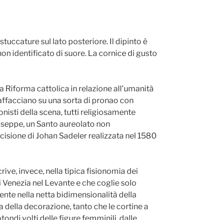
tuccature sul lato posteriore. Il dipinto è
n identificato di suore. La cornice di gusto
a Riforma cattolica in relazione all’umanità
i affacciano su una sorta di pronao con
onisti della scena, tutti religiosamente
Giuseppe, un Santo aureolato non
ncisione di Johan Sadeler realizzata nel 1580
rive, invece, nella tipica fisionomia dei
i Venezia nel Levante e che coglie solo
idente nella netta bidimensionalità della
a della decorazione, tanto che le cortine a
ndi volti delle figure femminili, dalle