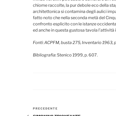
chiome raccolte, la pur debole eco della st
architettonica si contamina degli aulici impag
fatto noto che nella seconda metà del Cin
confronto esplicito con le istanze occidental
ed anche in questa gustosa tavola l’attività i
Fonti
:
ACPFM, busta 275, Inventario 1963, p
Bibliografia
: Stenico 1999, p. 607.
Navigazione
Articolo
PRECEDENTE
articoli
precedente: