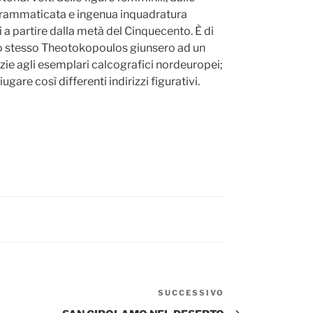
 sgrammaticata e ingenua inquadratura
i a partire dalla metà del Cinquecento. È di
o stesso Theotokopoulos giunsero ad un
azie agli esemplari calcografici nordeuropei;
gare così differenti indirizzi figurativi.
SUCCESSIVO
Articolo
successivo