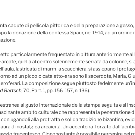
nta cadute di pellicola pittorica e della preparazione a gesso, s
o la donazione della contessa Spaur, nel 1914, ad un ordine no
nazione.
getto particolarmente frequentato in pittura anteriormente all
Tre arcate, quella al centro solennemente serrata da colonne, s
ll’aula, lastricata di marmi a scacchiera, si assiepano i protag
Attorno ad un piccolo cataletto-ara sono il sacerdote, Maria, 
eli ceroferari. La composizione segue piuttosto fedelmente un’i
ed Bartsch
, 70, Part. 1, pp. 156-157, n. 136).
 estranea al gusto internazionale della stampa seguita e si insc
ffascinante ambito culturale che rappresenta la penetrazione d
”, coniugandoli alla protratta e solida tradizione bizantina, ev
’aura di nostalgica arcaicità. Un accento rafforzato dall’acribi
aggio trecentesco. Ciononostante è possibile percepire nei roto