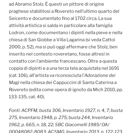
ad Abramo Stolz. È questi un pittore di origine
praghese stabilitosi a Rovereto nell’ultimo quarto del
Seicento e documentato fino al 1702 circa. La sua
attività artistica si salda in particolare alla famiglia
Lodron, come documentano i dipinti nella pieve e nella
chiesa di San Giobbe a Villa Lagarina (si veda Cattoi
2000, p. 52), ma si può oggi affermare che Stolz, ben
inserito nel contesto roveretano, fosse altresì in
contatto con l’ambiente francescano. Oltre a questa
coppia di dipinti e a una terza tela acquistata nel 1691
(cat. 106), all’artista va riconosciuta l’
Adorazione dei
Magi
nella chiesa dei Cappuccini di Santa Caterina a
Rovereto (edita come opera di ignoto da Mich 2010, pp.
133-135, cat. 40).
Fonti
:
ACPFM, busta 306, Inventario 1927, n. 4, 7; busta
275, Inventario 1948, p. 275; busta 244, Inventario
1962, p. 665, n. 18, 22; SBC Giacomelli 1985/ OA/
00048082-8083; ACSMG, Inventario 2013, n. 122-123.