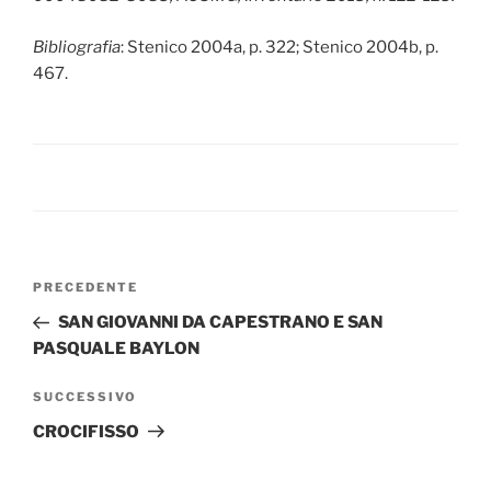
Bibliografia
: Stenico 2004a, p. 322; Stenico 2004b, p.
467.
Navigazione
Articolo
PRECEDENTE
articoli
precedente:
SAN GIOVANNI DA CAPESTRANO E SAN
PASQUALE BAYLON
Articolo
SUCCESSIVO
successivo
CROCIFISSO