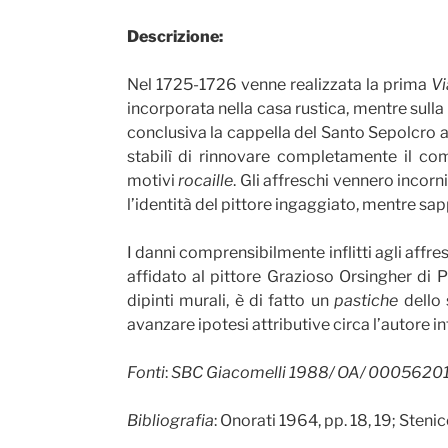
Descrizione:
Nel 1725-1726 venne realizzata la prima
Vi
incorporata nella casa rustica, mentre sulla f
conclusiva la cappella del Santo Sepolcro al
stabilì di rinnovare completamente il com
motivi
rocaille
. Gli affreschi vennero incor
l’identità del pittore ingaggiato, mentre sa
I danni comprensibilmente inflitti agli affre
affidato al pittore Grazioso Orsingher di 
dipinti murali, è di fatto un
pastiche
dello
avanzare ipotesi attributive circa l’autore 
Fonti
:
SBC Giacomelli 1988/ OA/ 00056201
Bibliografia
: Onorati 1964, pp. 18, 19; Steni