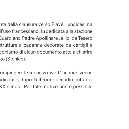
inta della clausura verso Fiavé, l’undicesima
 All’uso francescano, fu dedicata alla stazione
 Guardiano Padre Apollinare Jellici da Tesero
strutture a capanna decorate da cartigli e
disponiamo di alcun documento atto a chiarire
go (Stenico).
 ridipingere le scene votive. L’incarico venne
udicabile, dopo l’ulteriore decadimento dei
 XX secolo. Per tale motivo non è possibile