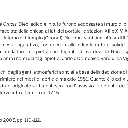
a Crucis
. Dieci edicole in tufo furono addossate al muro di c
acciata della chiesa, ai lati del portale, le stazioni XII e XIV.
l’interno del tempio (Onorati). Neppure vent’anni più tardi il
plesso figurativo, sostituendo alle edicole in tufo solide 
niciati da fornici in pietra con elegante chiave di volta. Non 
ppiamo i nomi dei tagliapietra: Carlo e Domenico Baroldi da Vi
schi dagli agenti atmosferici sono alla base della decisione di
Primiero nei mesi di aprile e maggio 1951. Quanto è oggi gi
 stato originale settecentesco con l’invasivo intervento del
intervenuto a Campo nel 1745.
.
co 2005, pp. 110-112.