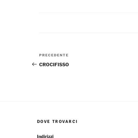
Navigazione
Articolo
PRECEDENTE
articoli
precedente:
CROCIFISSO
DOVE TROVARCI
Indirizzi