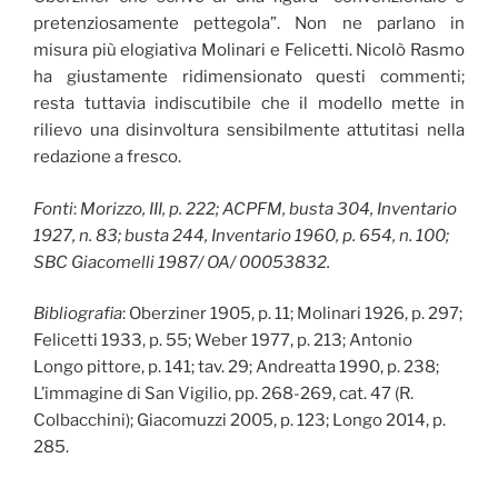
pretenziosamente pettegola”. Non ne parlano in
misura più elogiativa Molinari e Felicetti. Nicolò Rasmo
ha giustamente ridimensionato questi commenti;
resta tuttavia indiscutibile che il modello mette in
rilievo una disinvoltura sensibilmente attutitasi nella
redazione a fresco.
Fonti
:
Morizzo, III, p. 222; ACPFM, busta 304, Inventario
1927, n. 83; busta 244, Inventario 1960, p. 654, n. 100;
SBC Giacomelli 1987/ OA/ 00053832.
Bibliografia
: Oberziner 1905, p. 11; Molinari 1926, p. 297;
Felicetti 1933, p. 55; Weber 1977, p. 213; Antonio
Longo pittore, p. 141; tav. 29; Andreatta 1990, p. 238;
L’immagine di San Vigilio, pp. 268-269, cat. 47 (R.
Colbacchini); Giacomuzzi 2005, p. 123; Longo 2014, p.
285.