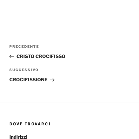
Navigazione
Articolo
PRECEDENTE
articoli
precedente:
CRISTO CROCIFISSO
Articolo
SUCCESSIVO
successivo
CROCIFISSIONE
DOVE TROVARCI
Indirizzi