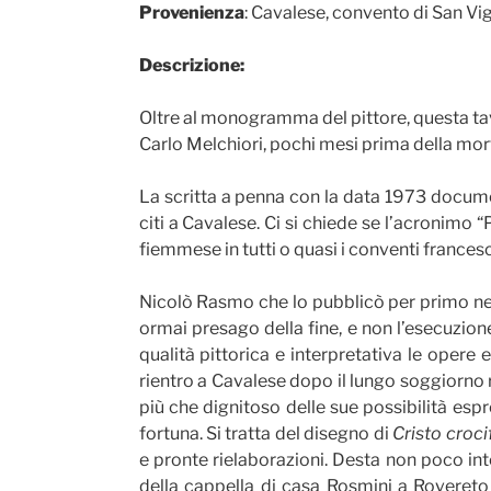
Provenienza
: Cavalese, convento di San Vigi
Descrizione:
Oltre al monogramma del pittore, questa ta
Carlo Melchiori, pochi mesi prima della mor
La scritta a penna con la data 1973 docume
citi a Cavalese. Ci si chiede se l’acronimo “
fiemmese in tutti o quasi i conventi francesc
Nicolò Rasmo che lo pubblicò per primo nel 19
ormai presago della fine, e non l’esecuzi
qualità pittorica e interpretativa le ope
rientro a Cavalese dopo il lungo soggiorno 
più che dignitoso delle sue possibilità es
fortuna. Si tratta del disegno di
Cristo croci
e pronte rielaborazioni. Desta non poco in
della cappella di casa Rosmini a Rovereto 