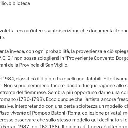
lio, biblioteca
voletta reca un’interessante iscrizione che documenta il don
te.
nta invece, con ogni probabilità, la provenienza e ciò spie
P. C. B.” non possa sciogliersi in “Proveniente Convento Borgo
ani della Provincia di San Vigilio.
84, classificò il dipinto tra quelli non databili. Effettivament
one. Non si può nemmeno tacere, dando dunque ragione allo
re estreme del fiemmese. Sembra più opportuno darne una co
romano (1780-1798). Ecco dunque che l’artista, ancora fresco
pressive, interpretando con una certa scioltezza un modello
fisso vivente
di Pompeo Batoni (Roma, collezione privata), ma
teresse osservare che sullo stesso modello qui declinato s
(Ferrari 1987, pp. 162-166). Il dipinto di Longo è ulteriorm