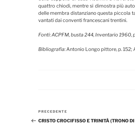
quattro chiodi, mentre si dimostra più auto
delle membra distanziano questa piccola tavo
vantati dai conventi francescani trentini.
Fonti
:
ACPFM, busta 244, Inventario 1960, p
Bibliografia
: Antonio Longo pittore, p. 152;
Navigazione
Articolo
PRECEDENTE
articoli
precedente:
CRISTO CROCIFISSO E TRINITÀ (TRONO DI