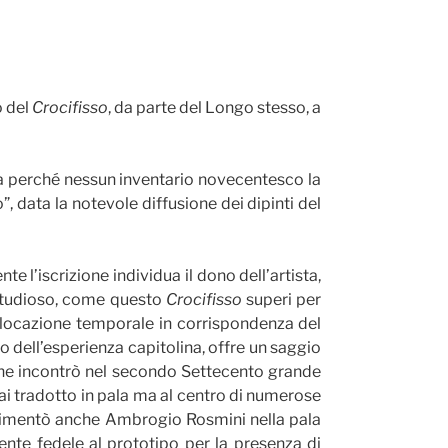
o del
Crocifisso
, da parte del Longo stesso, a
ga perché nessun inventario novecentesco la
”, data la notevole diffusione dei dipinti del
e l’iscrizione individua il dono dell’artista,
 studioso, come questo
Crocifisso
superi per
llocazione temporale in corrispondenza del
 dell’esperienza capitolina, offre un saggio
 che incontrò nel secondo Settecento grande
i tradotto in pala ma al centro di numerose
i cimentò anche Ambrogio Rosmini nella pala
ente fedele al prototipo per la presenza di