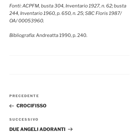
Fonti
:
ACPFM, busta 304, Inventario 1927, n. 62; busta
244, Inventario 1960, p. 650, n. 25; SBC Floris 1987/
OA/ 00053960.
Bibliografia
: Andreatta 1990, p. 240.
Navigazione
Articolo
PRECEDENTE
articoli
precedente:
CROCIFISSO
Articolo
SUCCESSIVO
successivo
DUE ANGELI ADORANTI