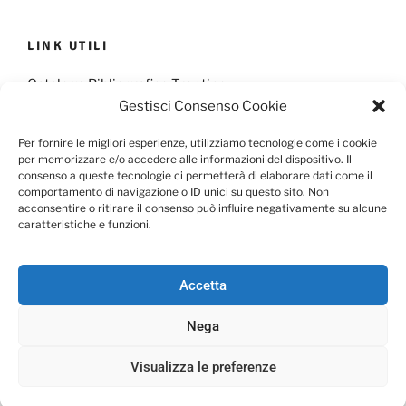
LINK UTILI
Catalogo Bibliografico Trentino
Gestisci Consenso Cookie
Provincia Francescana S. Antonio
Per fornire le migliori esperienze, utilizziamo tecnologie come i cookie
per memorizzare e/o accedere alle informazioni del dispositivo. Il
consenso a queste tecnologie ci permetterà di elaborare dati come il
comportamento di navigazione o ID unici su questo sito. Non
Cookie Policy
Privacy Policy
acconsentire o ritirare il consenso può influire negativamente su alcune
caratteristiche e funzioni.
Scarica il Modulo per l'Informativa Privacy
Accetta
Nega
Facebook
Email
Visualizza le preferenze