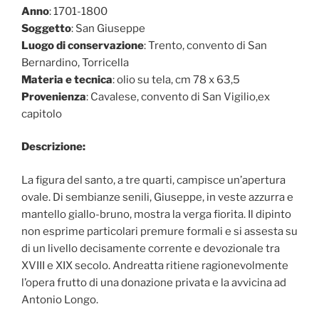
Anno
: 1701-1800
Soggetto
: San Giuseppe
Luogo di conservazione
: Trento, convento di San
Bernardino, Torricella
Materia e tecnica
: olio su tela, cm 78 x 63,5
Provenienza
: Cavalese, convento di San Vigilio,ex
capitolo
Descrizione:
La figura del santo, a tre quarti, campisce un’apertura
ovale. Di sembianze senili, Giuseppe, in veste azzurra e
mantello giallo-bruno, mostra la verga fiorita. Il dipinto
non esprime particolari premure formali e si assesta su
di un livello decisamente corrente e devozionale tra
XVIII e XIX secolo. Andreatta ritiene ragionevolmente
l’opera frutto di una donazione privata e la avvicina ad
Antonio Longo.