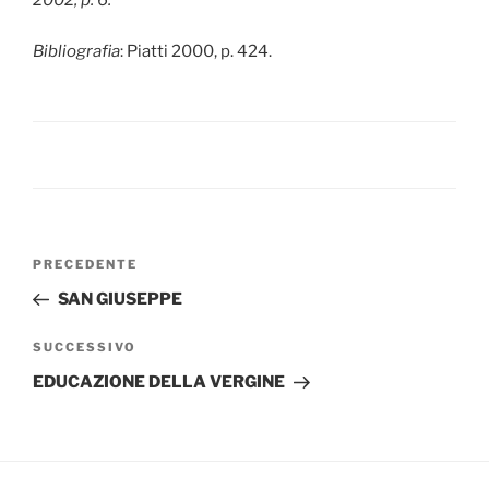
2002, p. 6.
Bibliografia
: Piatti 2000, p. 424.
Navigazione
Articolo
PRECEDENTE
articoli
precedente:
SAN GIUSEPPE
Articolo
SUCCESSIVO
successivo
EDUCAZIONE DELLA VERGINE