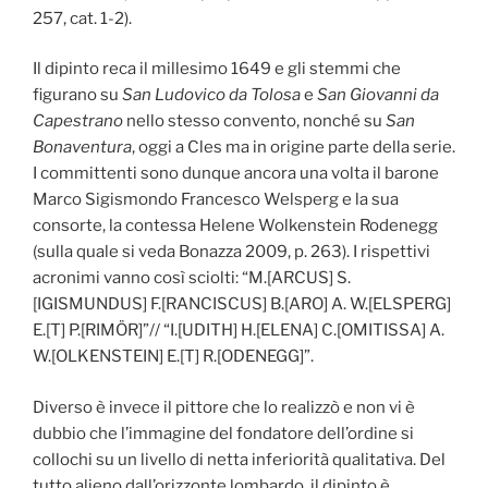
257, cat. 1-2).
Il dipinto reca il millesimo 1649 e gli stemmi che
figurano su
San Ludovico da Tolosa
e
San Giovanni da
Capestrano
nello stesso convento, nonché su
San
Bonaventura
, oggi a Cles ma in origine parte della serie.
I committenti sono dunque ancora una volta il barone
Marco Sigismondo Francesco Welsperg e la sua
consorte, la contessa Helene Wolkenstein Rodenegg
(sulla quale si veda Bonazza 2009, p. 263). I rispettivi
acronimi vanno così sciolti: “M.[ARCUS] S.
[IGISMUNDUS] F.[RANCISCUS] B.[ARO] A. W.[ELSPERG]
E.[T] P.[RIMÖR]”// “I.[UDITH] H.[ELENA] C.[OMITISSA] A.
W.[OLKENSTEIN] E.[T] R.[ODENEGG]”.
Diverso è invece il pittore che lo realizzò e non vi è
dubbio che l’immagine del fondatore dell’ordine si
collochi su un livello di netta inferiorità qualitativa. Del
tutto alieno dall’orizzonte lombardo, il dipinto è