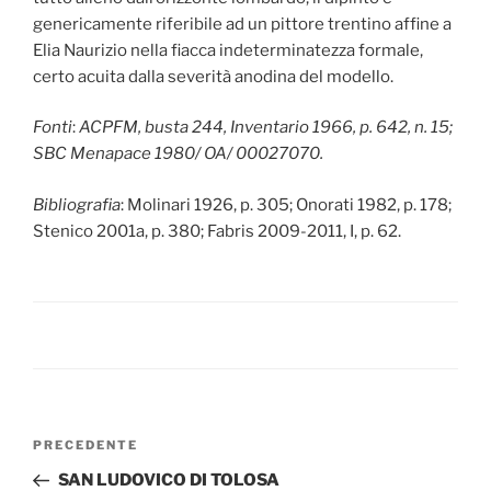
genericamente riferibile ad un pittore trentino affine a
Elia Naurizio nella fiacca indeterminatezza formale,
certo acuita dalla severità anodina del modello.
Fonti
:
ACPFM, busta 244, Inventario 1966, p. 642, n. 15;
SBC Menapace 1980/ OA/ 00027070.
Bibliografia
: Molinari 1926, p. 305; Onorati 1982, p. 178;
Stenico 2001a, p. 380; Fabris 2009-2011, I, p. 62.
Navigazione
Articolo
PRECEDENTE
articoli
precedente:
SAN LUDOVICO DI TOLOSA