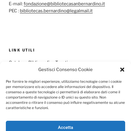
E-mail:
fondazione@bibliotecasanbernardino.it
PEC :
bibliotecas.bernardino@legalmail.it
LINK UTILI
Catalogo Bibliografico Trentino
Gestisci Consenso Cookie
Provincia Francescana S. Antonio
Per fornire le migliori esperienze, utilizziamo tecnologie come i cookie
per memorizzare e/o accedere alle informazioni del dispositivo. Il
consenso a queste tecnologie ci permetterà di elaborare dati come il
comportamento di navigazione o ID unici su questo sito. Non
Cookie Policy
Privacy Policy
acconsentire o ritirare il consenso può influire negativamente su alcune
caratteristiche e funzioni.
Scarica il Modulo per l'Informativa Privacy
Accetta