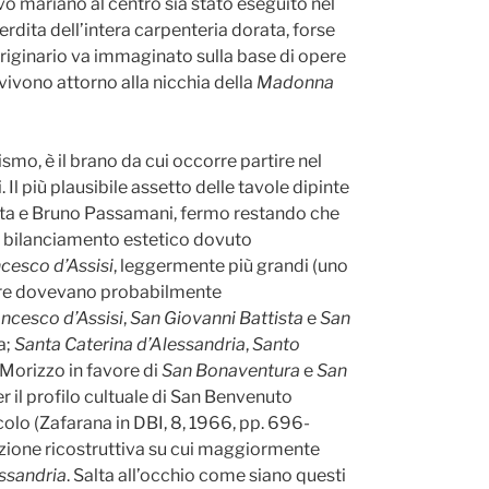
lievo mariano al centro sia stato eseguito nel
erdita dell’intera carpenteria dorata, forse
originario va immaginato sulla base di opere
vvivono attorno alla nicchia della
Madonna
smo, è il brano da cui occorre partire nel
 Il più plausibile assetto delle tavole dipinte
tta e Bruno Passamani, fermo restando che
di bilanciamento estetico dovuto
cesco d’Assisi
, leggermente più grandi (uno
riore dovevano probabilmente
ncesco d’Assisi
,
San Giovanni Battista
e
San
a;
Santa Caterina d’Alessandria
,
Santo
i Morizzo in favore di
San Bonaventura
e
San
r il profilo cultuale di San Benvenuto
colo (Zafarana in DBI, 8, 1966, pp. 696-
riazione ricostruttiva su cui maggiormente
essandria
. Salta all’occhio come siano questi