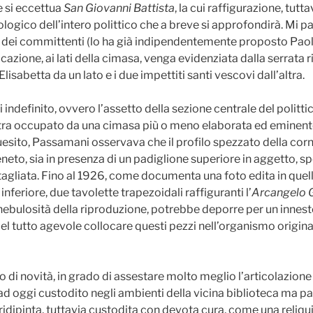
se si eccettua
San Giovanni Battista
, la cui raffigurazione, tutta
logico dell’intero polittico che a breve si approfondirà. Mi 
 dei committenti (lo ha già indipendentemente proposto Paola F
ione, ai lati della cimasa, venga evidenziata dalla serrata ri
sabetta da un lato e i due impettiti santi vescovi dall’altra.
definito, ovvero l’assetto della sezione centrale del polittico
stra occupato da una cimasa più o meno elaborata ed eminent
uesito, Passamani osservava che il profilo spezzato della corn
o, sia in presenza di un padiglione superiore in aggetto, spe
intagliata. Fino al 1926, come documenta una foto edita in que
inferiore, due tavolette trapezoidali raffiguranti l’
Arcangelo G
nebulosità della riproduzione, potrebbe deporre per un innest
l tutto agevole collocare questi pezzi nell’organismo originar
 novità, in grado di assestare molto meglio l’articolazione de
ad oggi custodito negli ambienti della vicina biblioteca ma pas
 ridipinta, tuttavia custodita con devota cura, come una reliqui