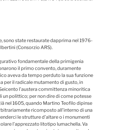
ne, sono state restaurate dapprima nel 1976-
lbertini (Consorzio ARS).
 figurativo fondamentale della primigenia
andonarono il primo convento, duramente
ittico aveva da tempo perduto la sua funzione
 per il radicale mutamento di gusto, in
 Seicento l’austera committenza minoritica
 di un polittico; per non dire di come potesse
 già nel 1605, quando Martino Teofilo dipinse
rbitrariamente ricomposto all’interno di una
tenderci le strutture d’altare o i monumenti
colare l’apprezzato litotipo lumachella. Va