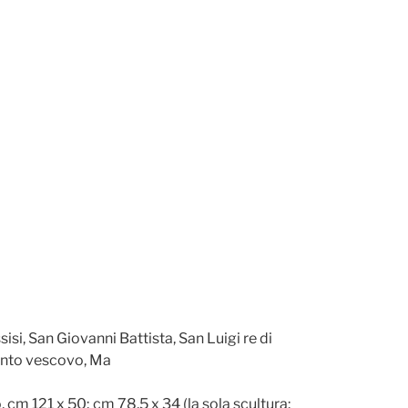
si, San Giovanni Battista, San Luigi re di
Santo vescovo, Ma
 cm 121 x 50; cm 78,5 x 34 (la sola scultura: