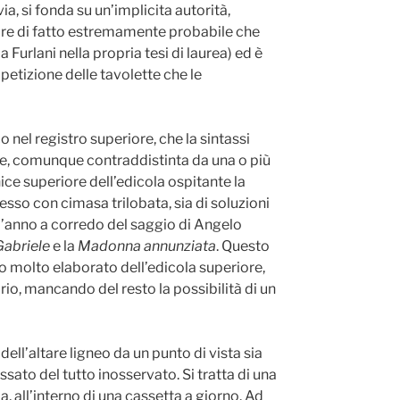
via, si fonda su un’implicita autorità,
pare di fatto estremamente probabile che
urlani nella propria tesi di laurea) ed è
petizione delle tavolette che le
 nel registro superiore, che la sintassi
e, comunque contraddistinta da una o più
ice superiore dell’edicola ospitante la
sso con cimasa trilobata, sia di soluzioni
ll’anno a corredo del saggio di Angelo
abriele
e la
Madonna annunziata
. Questo
o molto elaborato dell’edicola superiore,
io, mancando del resto la possibilità di un
ll’altare ligneo da un punto di vista sia
sato del tutto inosservato. Si tratta di una
a, all’interno di una cassetta a giorno. Ad