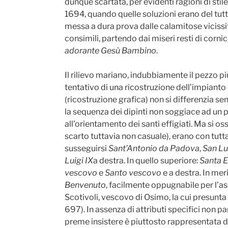
dunque scartata, per evidenti ragioni di stile 
1694, quando quelle soluzioni erano del tutto
messa a dura prova dalle calamitose vicissi
consimili, partendo dai miseri resti di cornic
adorante Gesù Bambino
.
Il rilievo mariano, indubbiamente il pezzo pi
tentativo di una ricostruzione dell’impianto d
(ricostruzione grafica) non si differenzia
la sequenza dei dipinti non soggiace ad un 
all’orientamento dei santi effigiati. Ma si o
scarto tuttavia non casuale), erano con tutt
susseguirsi
Sant’Antonio da Padova
,
San Lu
Luigi IX
a destra. In quello superiore:
Santa E
vescovo
e
Santo vescovo
e a destra. In mer
Benvenuto
, facilmente oppugnabile per l’as
Scotivoli, vescovo di Osimo, la cui presunta
697). In assenza di attributi specifici non p
preme insistere è piuttosto rappresentata d