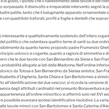
e di gusto, l’ipotesi che il riallestimento delle tavole e del ri
 sorpassate. Il disinvolto e irreparabile intervento segnò la p
tudini patite, tanto che il baluginante apparato ornamentale 
e con quadrilobi traforati, profili a foglie e dentelli che sopra
ù interessante e qualitativamente sostenuto dell’intero organi
el polittico che ostentava quattro terne di santi su due ordini.
 sensibilmente da quanto hanno proposto padre Frumenzio Ghe
principio univoco e cogente, quanto a ragioni di simmetria e 
sservi che le due tavole con
San Bernardino da Siena
e
San Fran
a probabilità allogate ai lati della Madonna. Nell’ordine infe
dovico da Tolosa
e
San Bernardino da Siena
a sinistra;
San Fra
lisabetta d’Ungheria
,
Santa Chiara
e
San Bartolomeo
a sinistr
ito all’identificazione dei due vescovi, si ricorda la versione d
senza degli attributi cardinalizi nel presunto Bonaventura e pe
 appartenenza all’ordine minoritico si affermò solo nel XVI se
are possibile avanzare ipotesi identificative risolutive. La va
alle tavole minori con
San Bartolomeo
e
Santa Caterina d’Al