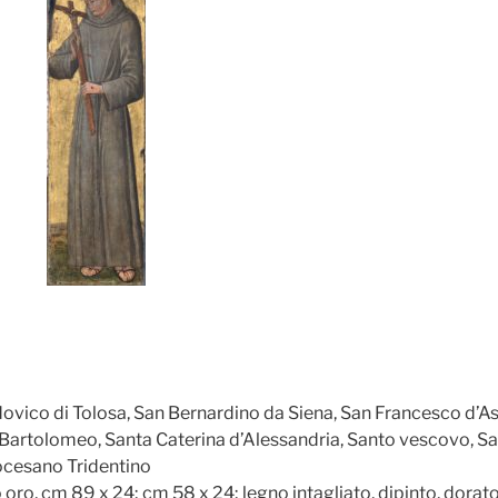
vico di Tolosa, San Bernardino da Siena, San Francesco d’Assi
an Bartolomeo, Santa Caterina d’Alessandria, Santo vescovo, 
ocesano Tridentino
 oro, cm 89 x 24; cm 58 x 24; legno intagliato, dipinto, dorato,