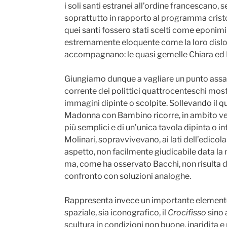
i soli santi estranei all’ordine francescano, 
soprattutto in rapporto al programma cristo
quei santi fossero stati scelti come eponimi
estremamente eloquente come la loro dislocaz
accompagnano: le quasi gemelle Chiara ed Eli
Giungiamo dunque a vagliare un punto assai in
corrente dei polittici quattrocenteschi mo
immagini dipinte o scolpite. Sollevando il q
Madonna con Bambino ricorre, in ambito venet
più semplici e di un’unica tavola dipinta o 
Molinari, sopravvivevano, ai lati dell’edicola 
aspetto, non facilmente giudicabile data la 
ma, come ha osservato Bacchi, non risulta de
confronto con soluzioni analoghe.
Rappresenta invece un importante elemento di
spaziale, sia iconografico, il
Crocifisso
sino 
scultura in condizioni non buone, inaridita e