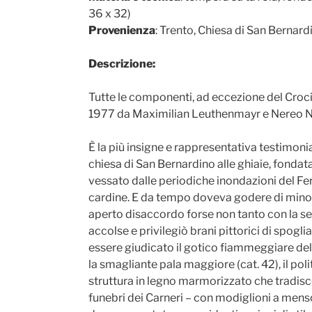
36 x 32)
Provenienza
: Trento, Chiesa di San Bernard
Descrizione:
Tutte le componenti, ad eccezione del Croci
1977 da Maximilian Leuthenmayr e Nereo Nie
È la più insigne e rappresentativa testimoni
chiesa di San Bernardino alle ghiaie, fondat
vessato dalle periodiche inondazioni del Fer
cardine. E da tempo doveva godere di minor
aperto disaccordo forse non tanto con la se
accolse e privilegiò brani pittorici di spogli
essere giudicato il gotico fiammeggiare dell
la smagliante pala maggiore (cat. 42), il po
struttura in legno marmorizzato che tradisce 
funebri dei Carneri – con modiglioni a mensol