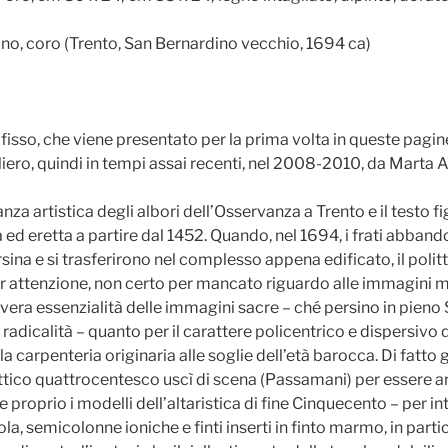
ino, coro (Trento, San Bernardino vecchio, 1694 ca)
fisso, che viene presentato per la prima volta in queste pagi
ro, quindi in tempi assai recenti, nel 2008-2010, da Marta A
anza artistica degli albori dell’Osservanza a Trento e il testo
a ed eretta a partire dal 1452. Quando, nel 1694, i frati abb
sina e si trasferirono nel complesso appena edificato, il pol
 attenzione, non certo per mancato riguardo alle immagini ma
vera essenzialità delle immagini sacre – ché persino in pieno
a radicalità – quanto per il carattere policentrico e dispersivo
a carpenteria originaria alle soglie dell’età barocca. Di fatto
littico quattrocentesco uscì di scena (Passamani) per essere a
proprio i modelli dell’altaristica di fine Cinquecento – per in
a, semicolonne ioniche e finti inserti in finto marmo, in parti