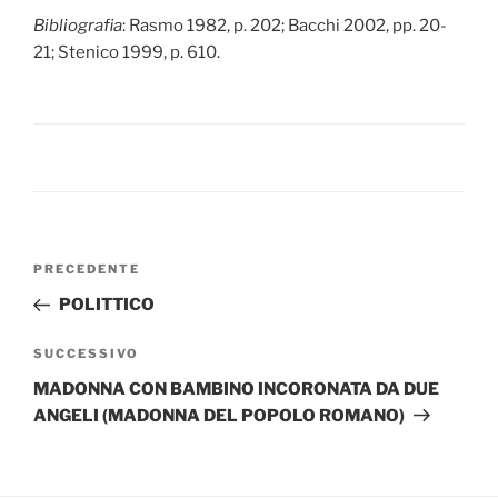
Bibliografia
: Rasmo 1982, p. 202; Bacchi 2002, pp. 20-
21; Stenico 1999, p. 610.
Navigazione
Articolo
PRECEDENTE
articoli
precedente:
POLITTICO
Articolo
SUCCESSIVO
successivo
MADONNA CON BAMBINO INCORONATA DA DUE
ANGELI (MADONNA DEL POPOLO ROMANO)