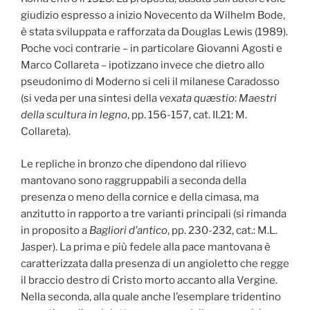
giudizio espresso a inizio Novecento da Wilhelm Bode,
è stata sviluppata e rafforzata da Douglas Lewis (1989).
Poche voci contrarie – in particolare Giovanni Agosti e
Marco Collareta – ipotizzano invece che dietro allo
pseudonimo di Moderno si celi il milanese Caradosso
(si veda per una sintesi della
vexata quæstio
:
Maestri
della scultura in legno
, pp. 156-157, cat. II.21: M.
Collareta).
Le repliche in bronzo che dipendono dal rilievo
mantovano sono raggruppabili a seconda della
presenza o meno della cornice e della cimasa, ma
anzitutto in rapporto a tre varianti principali (si rimanda
in proposito a
Bagliori d’antico
, pp. 230-232, cat.: M.L.
Jasper). La prima e più fedele alla pace mantovana è
caratterizzata dalla presenza di un angioletto che regge
il braccio destro di Cristo morto accanto alla Vergine.
Nella seconda, alla quale anche l’esemplare tridentino