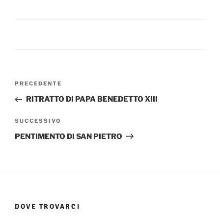
Navigazione
Articolo
PRECEDENTE
articoli
precedente:
RITRATTO DI PAPA BENEDETTO XIII
Articolo
SUCCESSIVO
successivo
PENTIMENTO DI SAN PIETRO
DOVE TROVARCI