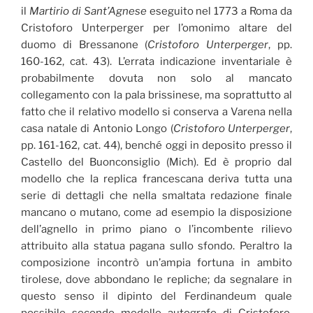
il
Martirio di Sant’Agnese
eseguito nel 1773 a Roma da
Cristoforo Unterperger per l’omonimo altare del
duomo di Bressanone (
Cristoforo Unterperger
, pp.
160-162, cat. 43). L’errata indicazione inventariale è
probabilmente dovuta non solo al mancato
collegamento con la pala brissinese, ma soprattutto al
fatto che il relativo modello si conserva a Varena nella
casa natale di Antonio Longo (
Cristoforo Unterperger
,
pp. 161-162, cat. 44), benché oggi in deposito presso il
Castello del Buonconsiglio (Mich). Ed è proprio dal
modello che la replica francescana deriva tutta una
serie di dettagli che nella smaltata redazione finale
mancano o mutano, come ad esempio la disposizione
dell’agnello in primo piano o l’incombente rilievo
attribuito alla statua pagana sullo sfondo. Peraltro la
composizione incontrò un’ampia fortuna in ambito
tirolese, dove abbondano le repliche; da segnalare in
questo senso il dipinto del Ferdinandeum quale
possibile secondo modello autografo di Cristoforo,