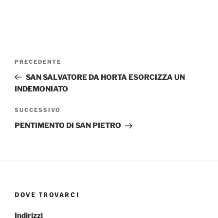
Navigazione
Articolo
PRECEDENTE
articoli
precedente:
SAN SALVATORE DA HORTA ESORCIZZA UN
INDEMONIATO
Articolo
SUCCESSIVO
successivo
PENTIMENTO DI SAN PIETRO
DOVE TROVARCI
Indirizzi