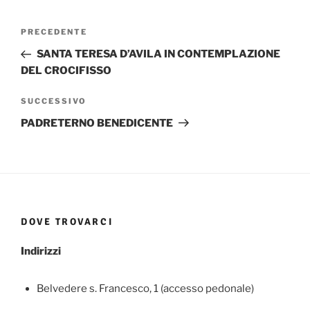
Navigazione
Articolo
PRECEDENTE
articoli
precedente:
SANTA TERESA D’AVILA IN CONTEMPLAZIONE
DEL CROCIFISSO
Articolo
SUCCESSIVO
successivo
PADRETERNO BENEDICENTE
DOVE TROVARCI
Indirizzi
Belvedere s. Francesco, 1 (accesso pedonale)