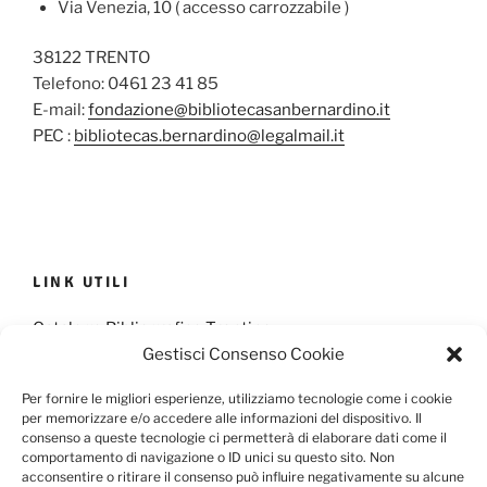
Via Venezia, 10 ( accesso carrozzabile )
38122 TRENTO
Telefono: 0461 23 41 85
E-mail:
fondazione@bibliotecasanbernardino.it
PEC :
bibliotecas.bernardino@legalmail.it
LINK UTILI
Catalogo Bibliografico Trentino
Gestisci Consenso Cookie
Provincia Francescana S. Antonio
Per fornire le migliori esperienze, utilizziamo tecnologie come i cookie
per memorizzare e/o accedere alle informazioni del dispositivo. Il
consenso a queste tecnologie ci permetterà di elaborare dati come il
comportamento di navigazione o ID unici su questo sito. Non
Cookie Policy
Privacy Policy
acconsentire o ritirare il consenso può influire negativamente su alcune