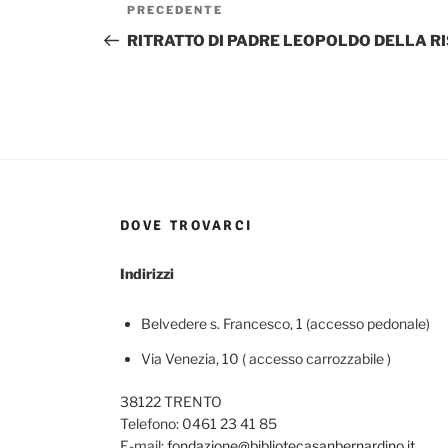
Navigazione
Articolo
PRECEDENTE
articoli
precedente:
RITRATTO DI PADRE LEOPOLDO DELLA R
DOVE TROVARCI
Indirizzi
Belvedere s. Francesco, 1 (accesso pedonale)
Via Venezia, 10 ( accesso carrozzabile )
38122 TRENTO
Telefono: 0461 23 41 85
E-mail:
fondazione@bibliotecasanbernardino.it