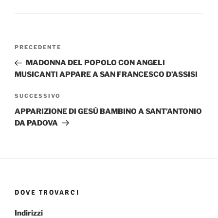
Navigazione
Articolo
PRECEDENTE
articoli
precedente:
MADONNA DEL POPOLO CON ANGELI
MUSICANTI APPARE A SAN FRANCESCO D’ASSISI
Articolo
SUCCESSIVO
successivo
APPARIZIONE DI GESÙ BAMBINO A SANT’ANTONIO
DA PADOVA
DOVE TROVARCI
Indirizzi