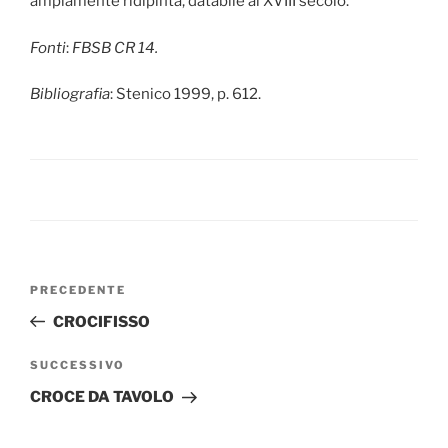
ampiamente ridipinta, databile al XVIII secolo.
Fonti
:
FBSB CR 14.
Bibliografia
: Stenico 1999, p. 612.
Navigazione
Articolo
PRECEDENTE
articoli
precedente:
CROCIFISSO
Articolo
SUCCESSIVO
successivo
CROCE DA TAVOLO