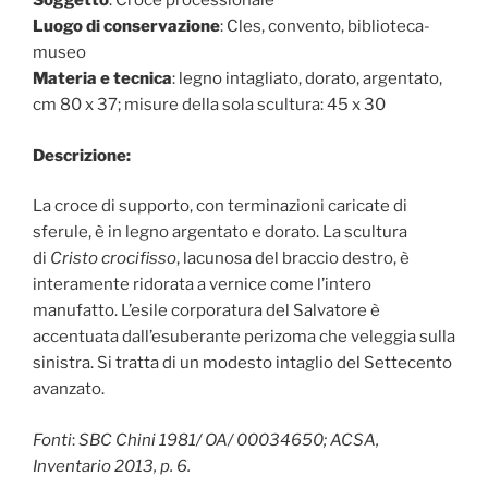
Soggetto
: Croce processionale
Luogo di conservazione
: Cles, convento, biblioteca-
museo
Materia e tecnica
: legno intagliato, dorato, argentato,
cm 80 x 37; misure della sola scultura: 45 x 30
Descrizione:
La croce di supporto, con terminazioni caricate di
sferule, è in legno argentato e dorato. La scultura
di
Cristo crocifisso
, lacunosa del braccio destro, è
interamente ridorata a vernice come l’intero
manufatto. L’esile corporatura del Salvatore è
accentuata dall’esuberante perizoma che veleggia sulla
sinistra. Si tratta di un modesto intaglio del Settecento
avanzato.
Fonti
:
SBC Chini 1981/ OA/ 00034650; ACSA,
Inventario 2013, p. 6.