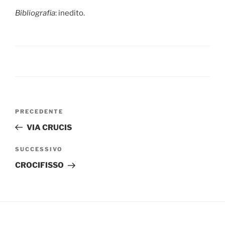
Bibliografia
: inedito.
Navigazione
Articolo
PRECEDENTE
articoli
precedente:
VIA CRUCIS
Articolo
SUCCESSIVO
successivo
CROCIFISSO