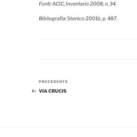
Fonti
:
ACIC, Inventario 2008, n. 34.
Bibliografia
: Stenico 2001b, p. 487.
Navigazione
Articolo
PRECEDENTE
articoli
precedente:
VIA CRUCIS