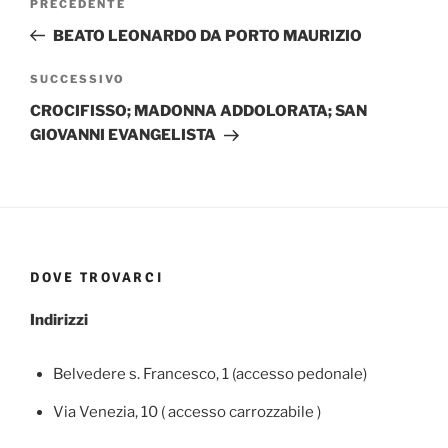
Articolo
PRECEDENTE
articoli
precedente:
BEATO LEONARDO DA PORTO MAURIZIO
Articolo
SUCCESSIVO
successivo
CROCIFISSO; MADONNA ADDOLORATA; SAN
GIOVANNI EVANGELISTA
DOVE TROVARCI
Indirizzi
Belvedere s. Francesco, 1 (accesso pedonale)
Via Venezia, 10 ( accesso carrozzabile )