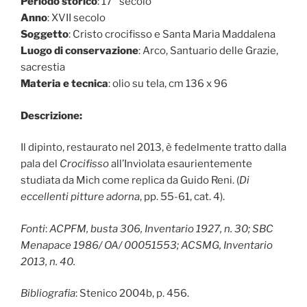
Periodo storico
: 17° secolo
Anno
: XVII secolo
Soggetto
: Cristo crocifisso e Santa Maria Maddalena
Luogo di conservazione
: Arco, Santuario delle Grazie,
sacrestia
Materia e tecnica
: olio su tela, cm 136 x 96
Descrizione:
Il dipinto, restaurato nel 2013, è fedelmente tratto dalla
pala del
Crocifisso
all’Inviolata esaurientemente
studiata da Mich come replica da Guido Reni. (
Di
eccellenti pitture adorna
, pp. 55-61, cat. 4).
Fonti
:
ACPFM, busta 306, Inventario 1927, n. 30; SBC
Menapace 1986/ OA/ 00051553; ACSMG, Inventario
2013, n. 40.
Bibliografia
: Stenico 2004b, p. 456.