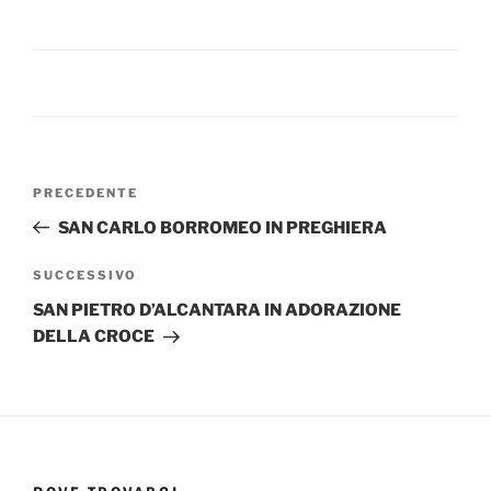
Navigazione
Articolo
PRECEDENTE
articoli
precedente:
SAN CARLO BORROMEO IN PREGHIERA
Articolo
SUCCESSIVO
successivo
SAN PIETRO D’ALCANTARA IN ADORAZIONE
DELLA CROCE