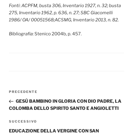
Fonti
:
ACPFM, busta 306, Inventario 1927, n. 32; busta
275, Inventario 1962, p. 636, n. 27; SBC Giacomelli
1986/ OA/ 00051568;ACSMG, Inventario 2013, n. 82.
Bibliografia
: Stenico 2004b, p. 457.
Navigazione
Articolo
PRECEDENTE
articoli
precedente:
GESÙ BAMBINO IN GLORIA CON DIO PADRE, LA
COLOMBA DELLO SPIRITO SANTO E ANGIOLETTI
Articolo
SUCCESSIVO
successivo
EDUCAZIONE DELLA VERGINE CON SAN