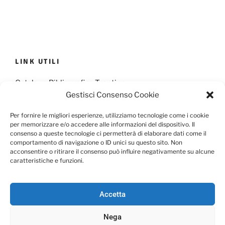
LINK UTILI
Catalogo Bibliografico Trentino
Gestisci Consenso Cookie
Provincia Francescana S. Antonio
Per fornire le migliori esperienze, utilizziamo tecnologie come i cookie
per memorizzare e/o accedere alle informazioni del dispositivo. Il
consenso a queste tecnologie ci permetterà di elaborare dati come il
comportamento di navigazione o ID unici su questo sito. Non
Cookie Policy
Privacy Policy
acconsentire o ritirare il consenso può influire negativamente su alcune
caratteristiche e funzioni.
Scarica il Modulo per l'Informativa Privacy
Accetta
Nega