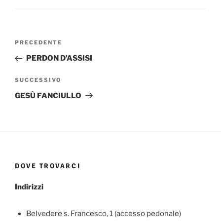
Navigazione
Articolo
PRECEDENTE
articoli
precedente:
PERDON D’ASSISI
Articolo
SUCCESSIVO
successivo
GESÙ FANCIULLO
DOVE TROVARCI
Indirizzi
Belvedere s. Francesco, 1 (accesso pedonale)